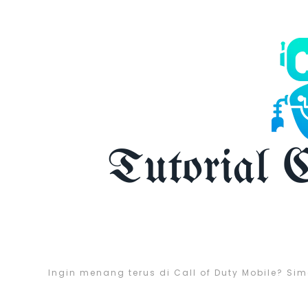
Skip
to
content
Tutorial 
Ingin menang terus di Call of Duty Mobile? Si