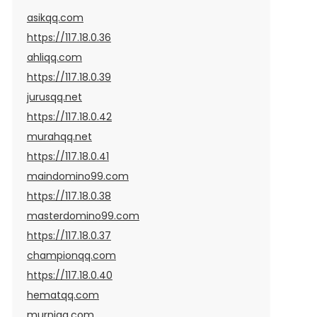
asikqq.com
https://117.18.0.36
ahliqq.com
https://117.18.0.39
jurusqq.net
https://117.18.0.42
murahqq.net
https://117.18.0.41
maindomino99.com
https://117.18.0.38
masterdomino99.com
https://117.18.0.37
championqq.com
https://117.18.0.40
hematqq.com
murniqq.com