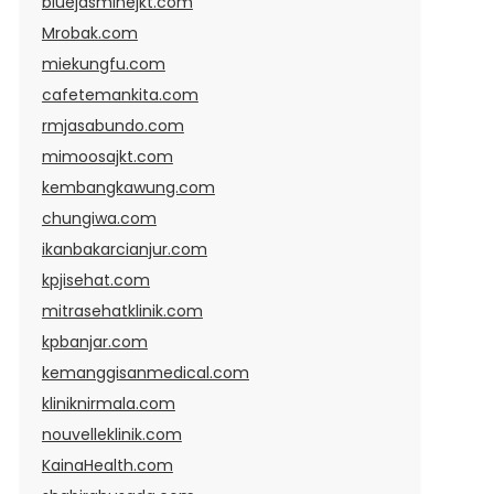
bluejasminejkt.com
Mrobak.com
miekungfu.com
cafetemankita.com
rmjasabundo.com
mimoosajkt.com
kembangkawung.com
chungiwa.com
ikanbakarcianjur.com
kpjisehat.com
mitrasehatklinik.com
kpbanjar.com
kemanggisanmedical.com
kliniknirmala.com
nouvelleklinik.com
KainaHealth.com