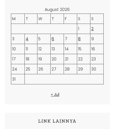
August 2026
M
T
W
T
F
S
S
1
2
3
4
5
6
7
8
9
10
11
12
13
14
15
16
17
18
19
20
21
22
23
24
25
26
27
28
29
30
31
« Jul
LINK LAINNYA