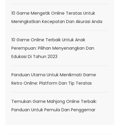
10 Game Mengetik Online Teratas Untuk
Meningkatkan Kecepatan Dan Akurasi Anda
10 Game Online Terbaik Untuk Anak
Perempuan: Pilihan Menyenangkan Dan
Edukasi Di Tahun 2023
Panduan Utama Untuk Menikmati Game
Retro Online: Platform Dan Tip Teratas
Temukan Game Mahjong Online Terbaik:
Panduan Untuk Pemula Dan Penggemar