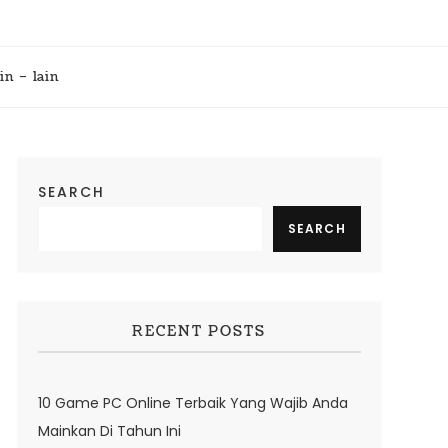
in – lain
SEARCH
SEARCH
RECENT POSTS
10 Game PC Online Terbaik Yang Wajib Anda
Mainkan Di Tahun Ini