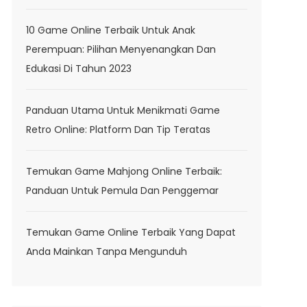
10 Game Online Terbaik Untuk Anak
Perempuan: Pilihan Menyenangkan Dan
Edukasi Di Tahun 2023
Panduan Utama Untuk Menikmati Game
Retro Online: Platform Dan Tip Teratas
Temukan Game Mahjong Online Terbaik:
Panduan Untuk Pemula Dan Penggemar
Temukan Game Online Terbaik Yang Dapat
Anda Mainkan Tanpa Mengunduh