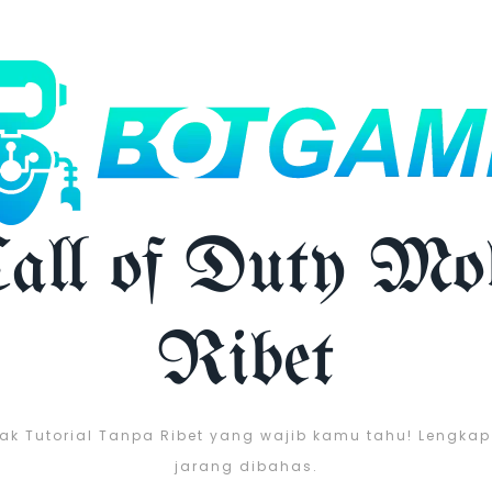
Call of Duty Mo
Ribet
mak Tutorial Tanpa Ribet yang wajib kamu tahu! Lengkap
jarang dibahas.