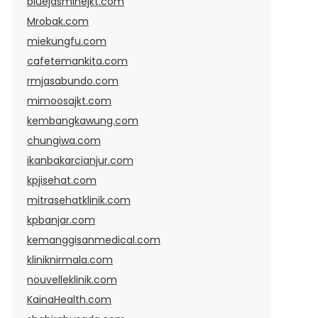
bluejasminejkt.com
Mrobak.com
miekungfu.com
cafetemankita.com
rmjasabundo.com
mimoosajkt.com
kembangkawung.com
chungiwa.com
ikanbakarcianjur.com
kpjisehat.com
mitrasehatklinik.com
kpbanjar.com
kemanggisanmedical.com
kliniknirmala.com
nouvelleklinik.com
KainaHealth.com