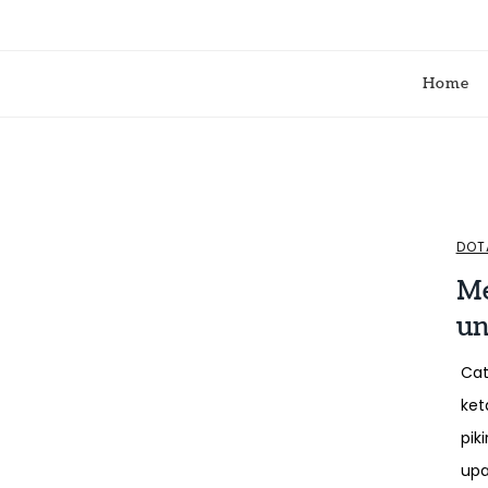
Home
DOT
Me
un
Cat
ket
pik
upa