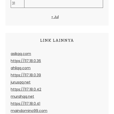
31
« Jul
LINK LAINNYA
asikqq.com
https://117.18.0.36
ahliqq.com
https://117.18.0.39
jurusqq.net
https://117.18.0.42
murahqq.net
https://117.18.0.41
maindomino99.com