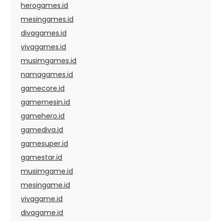
herogames.id
mesingames.id
divagames.id
vivagames.id
musimgames.id
namagames.id
gamecore.id
gamemesin.id
gamehero.id
gamediva.id
gamesuper.id
gamestar.id
musimgame.id
mesingame.id
vivagame.id
divagame.id