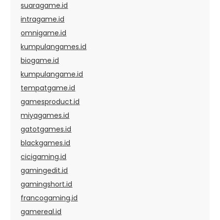
suaragame.id
intragame.id
omnigame.id
kumpulangames.id
biogame.id
kumpulangame.id
tempatgame.id
gamesproduct.id
miyagames.id
gatotgames.id
blackgames.id
cicigaming.id
gamingedit.id
gamingshort.id
francogaming.id
gamereal.id