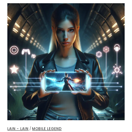
LAIN - LAIN
/
MOBILE LEGEND