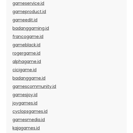
gameservice.id
gameproduct.id
gameedit.id
badanggaming.id
francogame.id
gameblack.id
rogergame.id
alphagame.id
cicigame.id
badanggame.id
gamescommunity.id
gamesjoy.id
joygames.id
cyclopsgames.id
gamesmedia.id
kajagames.id