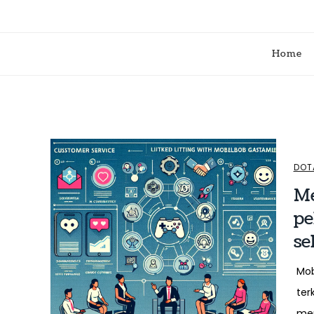
Home
DOT
Me
pe
se
Mob
ter
men