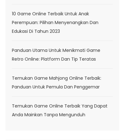
10 Game Online Terbaik Untuk Anak
Perempuan: Pilihan Menyenangkan Dan
Edukasi Di Tahun 2023
Panduan Utama Untuk Menikmati Game
Retro Online: Platform Dan Tip Teratas
Temukan Game Mahjong Online Terbaik:
Panduan Untuk Pemula Dan Penggemar
Temukan Game Online Terbaik Yang Dapat
Anda Mainkan Tanpa Mengunduh