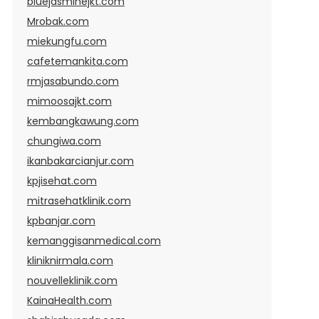
bluejasminejkt.com
Mrobak.com
miekungfu.com
cafetemankita.com
rmjasabundo.com
mimoosajkt.com
kembangkawung.com
chungiwa.com
ikanbakarcianjur.com
kpjisehat.com
mitrasehatklinik.com
kpbanjar.com
kemanggisanmedical.com
kliniknirmala.com
nouvelleklinik.com
KainaHealth.com