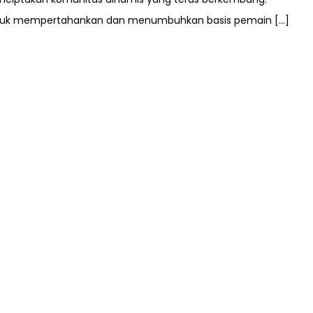
uk mempertahankan dan menumbuhkan basis pemain […]