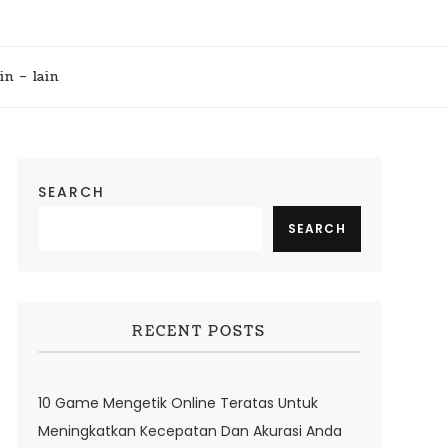
in – lain
SEARCH
SEARCH
RECENT POSTS
10 Game Mengetik Online Teratas Untuk
Meningkatkan Kecepatan Dan Akurasi Anda