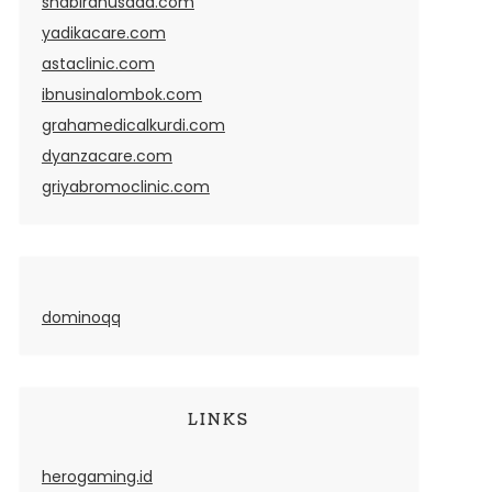
shabirahusada.com
yadikacare.com
astaclinic.com
ibnusinalombok.com
grahamedicalkurdi.com
dyanzacare.com
griyabromoclinic.com
dominoqq
LINKS
herogaming.id