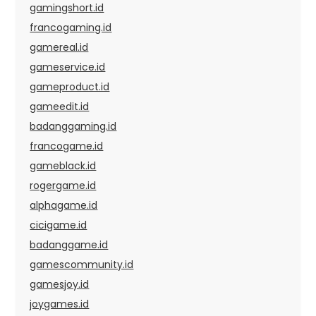
gamingshort.id
francogaming.id
gamereal.id
gameservice.id
gameproduct.id
gameedit.id
badanggaming.id
francogame.id
gameblack.id
rogergame.id
alphagame.id
cicigame.id
badanggame.id
gamescommunity.id
gamesjoy.id
joygames.id