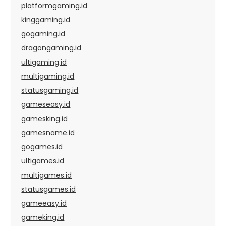
platformgaming.id
kinggaming.id
gogaming.id
dragongaming.id
ultigaming.id
multigaming.id
statusgaming.id
gameseasy.id
gamesking.id
gamesname.id
gogames.id
ultigames.id
multigames.id
statusgames.id
gameeasy.id
gameking.id