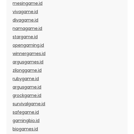
mesingame.id
vivagame.id
divagame.id
namagame.id
stargame.id
opengaming.id
winnergames.id
argusgames.id
zilonggame.id
rubygame.id
argusgame.id
grockgame.id
survivalgame.id
safegame.id
gamingbio.id
biogames.id