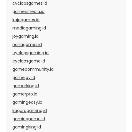
cyclopsgames.id
gamesmedia.id
kajagames.id
mediagaming.id
joygaming.id
nanagames.id
cyclopsgaming.id
cyclopsgame.id
gamecommunity.id
gamejoy.id
gamerking.id
gamerpro.id
gamingeasy.id
kaguragaming.id
gamingname.id
gamingking.id