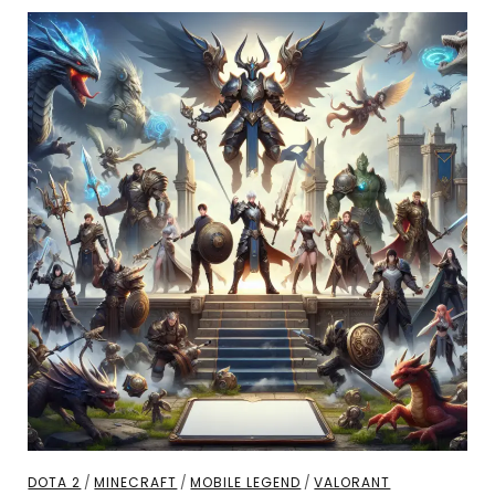
DOTA 2
/
MINECRAFT
/
MOBILE LEGEND
/
VALORANT