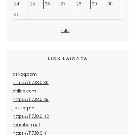
24
25
26
27
28
29
30
31
« Jul
LINK LAINNYA
asikqq.com
https://117.18.0.36
ahliqq.com
https://117.18.0.39
jurusqq.net
https://117.18.0.42
murahqq.net
https://117.18.0.41