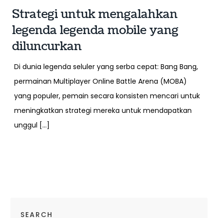
Strategi untuk mengalahkan
legenda legenda mobile yang
diluncurkan
Di dunia legenda seluler yang serba cepat: Bang Bang,
permainan Multiplayer Online Battle Arena (MOBA)
yang populer, pemain secara konsisten mencari untuk
meningkatkan strategi mereka untuk mendapatkan
unggul […]
SEARCH