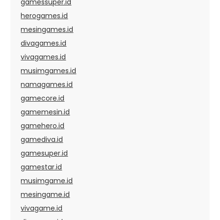
gamessuper.id
herogames.id
mesingames.id
divagames.id
vivagames.id
musimgames.id
namagames.id
gamecore.id
gamemesin.id
gamehero.id
gamediva.id
gamesuper.id
gamestar.id
musimgame.id
mesingame.id
vivagame.id