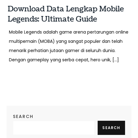
Download Data Lengkap Mobile
Legends: Ultimate Guide
Mobile Legends adalah game arena pertarungan online
multipemain (MOBA) yang sangat populer dan telah
menarik perhatian jutaan gamer di seluruh dunia.
Dengan gameplay yang serba cepat, hero unik, […]
SEARCH
SEARCH