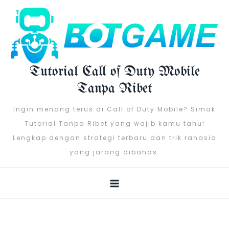
Skip
to
content
Tutorial Call of Duty Mobile
Tanpa Ribet
Ingin menang terus di Call of Duty Mobile? Simak
Tutorial Tanpa Ribet yang wajib kamu tahu!
Lengkap dengan strategi terbaru dan trik rahasia
yang jarang dibahas.