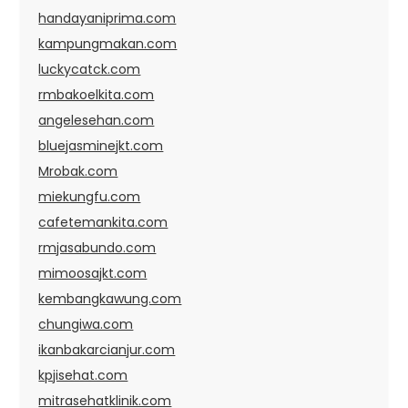
handayaniprima.com
kampungmakan.com
luckycatck.com
rmbakoelkita.com
angelesehan.com
bluejasminejkt.com
Mrobak.com
miekungfu.com
cafetemankita.com
rmjasabundo.com
mimoosajkt.com
kembangkawung.com
chungiwa.com
ikanbakarcianjur.com
kpjisehat.com
mitrasehatklinik.com