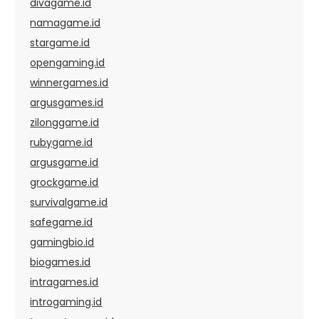
divagame.id
namagame.id
stargame.id
opengaming.id
winnergames.id
argusgames.id
zilonggame.id
rubygame.id
argusgame.id
grockgame.id
survivalgame.id
safegame.id
gamingbio.id
biogames.id
intragames.id
introgaming.id