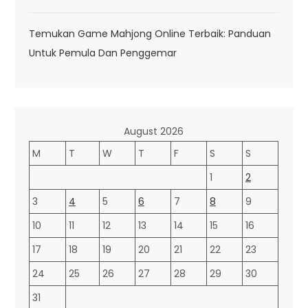
Temukan Game Mahjong Online Terbaik: Panduan
Untuk Pemula Dan Penggemar
August 2026
M
T
W
T
F
S
S
1
2
3
4
5
6
7
8
9
10
11
12
13
14
15
16
17
18
19
20
21
22
23
24
25
26
27
28
29
30
31