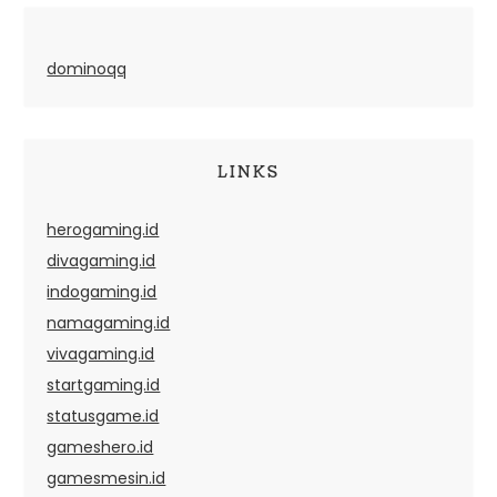
dominoqq
LINKS
herogaming.id
divagaming.id
indogaming.id
namagaming.id
vivagaming.id
startgaming.id
statusgame.id
gameshero.id
gamesmesin.id