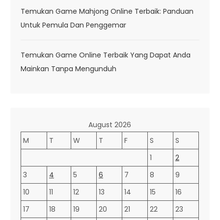
Temukan Game Mahjong Online Terbaik: Panduan
Untuk Pemula Dan Penggemar
Temukan Game Online Terbaik Yang Dapat Anda
Mainkan Tanpa Mengunduh
August 2026
M
T
W
T
F
S
S
1
2
3
4
5
6
7
8
9
10
11
12
13
14
15
16
17
18
19
20
21
22
23