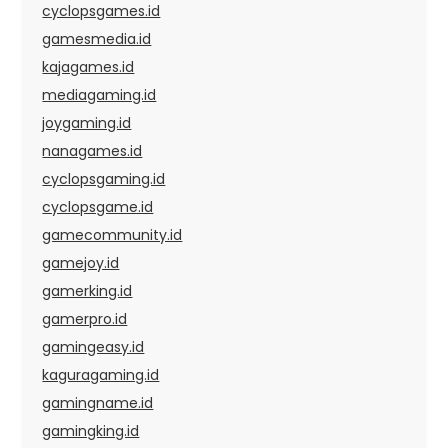
cyclopsgames.id
gamesmedia.id
kajagames.id
mediagaming.id
joygaming.id
nanagames.id
cyclopsgaming.id
cyclopsgame.id
gamecommunity.id
gamejoy.id
gamerking.id
gamerpro.id
gamingeasy.id
kaguragaming.id
gamingname.id
gamingking.id