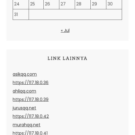
24
25
26
27
28
29
30
31
« Jul
LINK LAINNYA
asikqq.com
https://117.18.0.36
ahliqq.com
https://117.18.0.39
jurusqq.net
https://117.18.0.42
murahqq.net
https://117.18.0.41