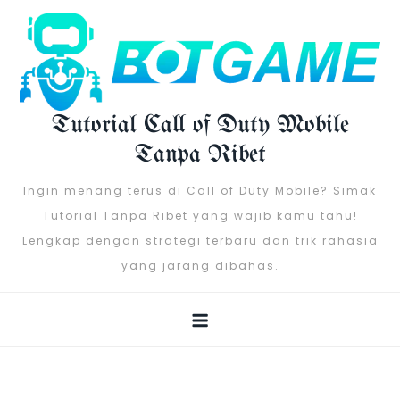
Skip
to
content
Tutorial Call of Duty Mobile
Tanpa Ribet
Ingin menang terus di Call of Duty Mobile? Simak
Tutorial Tanpa Ribet yang wajib kamu tahu!
Lengkap dengan strategi terbaru dan trik rahasia
yang jarang dibahas.