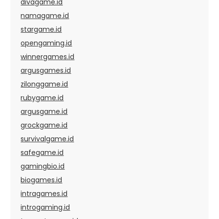
divagame.id
namagame.id
stargame.id
opengaming.id
winnergames.id
argusgames.id
zilonggame.id
rubygame.id
argusgame.id
grockgame.id
survivalgame.id
safegame.id
gamingbio.id
biogames.id
intragames.id
introgaming.id