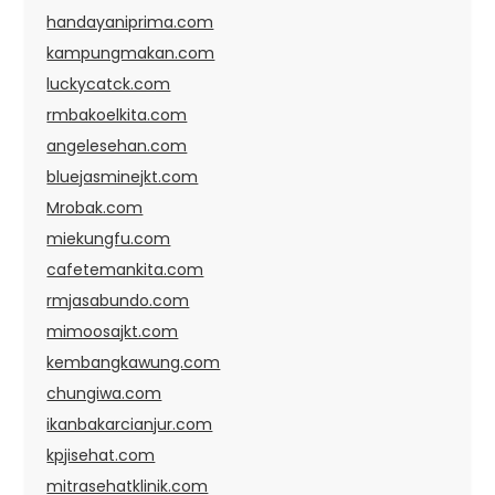
handayaniprima.com
kampungmakan.com
luckycatck.com
rmbakoelkita.com
angelesehan.com
bluejasminejkt.com
Mrobak.com
miekungfu.com
cafetemankita.com
rmjasabundo.com
mimoosajkt.com
kembangkawung.com
chungiwa.com
ikanbakarcianjur.com
kpjisehat.com
mitrasehatklinik.com