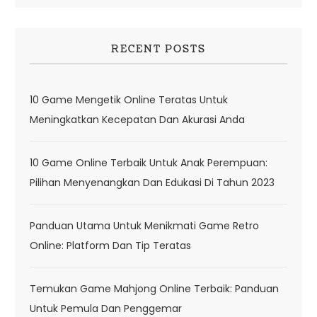
RECENT POSTS
10 Game Mengetik Online Teratas Untuk
Meningkatkan Kecepatan Dan Akurasi Anda
10 Game Online Terbaik Untuk Anak Perempuan:
Pilihan Menyenangkan Dan Edukasi Di Tahun 2023
Panduan Utama Untuk Menikmati Game Retro
Online: Platform Dan Tip Teratas
Temukan Game Mahjong Online Terbaik: Panduan
Untuk Pemula Dan Penggemar