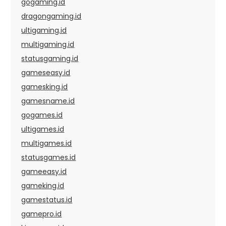
gogaming.id
dragongaming.id
ultigaming.id
multigaming.id
statusgaming.id
gameseasy.id
gamesking.id
gamesname.id
gogames.id
ultigames.id
multigames.id
statusgames.id
gameeasy.id
gameking.id
gamestatus.id
gamepro.id