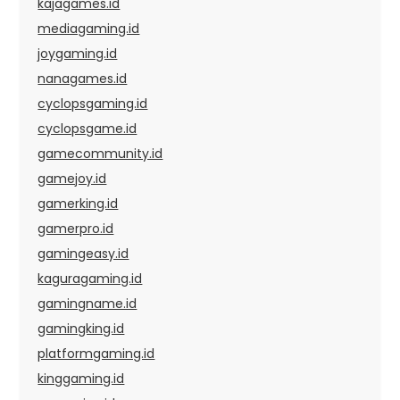
kajagames.id
mediagaming.id
joygaming.id
nanagames.id
cyclopsgaming.id
cyclopsgame.id
gamecommunity.id
gamejoy.id
gamerking.id
gamerpro.id
gamingeasy.id
kaguragaming.id
gamingname.id
gamingking.id
platformgaming.id
kinggaming.id