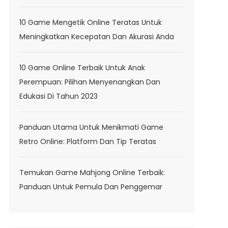
10 Game Mengetik Online Teratas Untuk
Meningkatkan Kecepatan Dan Akurasi Anda
10 Game Online Terbaik Untuk Anak
Perempuan: Pilihan Menyenangkan Dan
Edukasi Di Tahun 2023
Panduan Utama Untuk Menikmati Game
Retro Online: Platform Dan Tip Teratas
Temukan Game Mahjong Online Terbaik:
Panduan Untuk Pemula Dan Penggemar