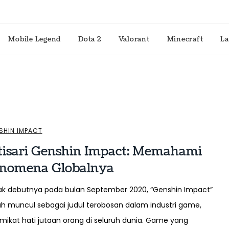
Mobile Legend
Dota 2
Valorant
Minecraft
La
SHIN IMPACT
tisari Genshin Impact: Memahami
nomena Globalnya
ak debutnya pada bulan September 2020, “Genshin Impact”
ah muncul sebagai judul terobosan dalam industri game,
ikat hati jutaan orang di seluruh dunia. Game yang