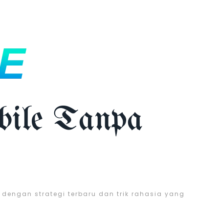
bile Tanpa
 dengan strategi terbaru dan trik rahasia yang