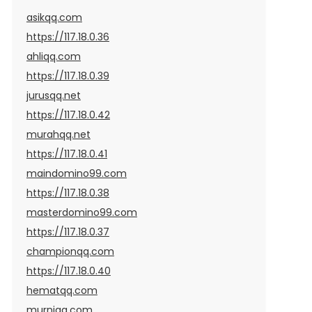
asikqq.com
https://117.18.0.36
ahliqq.com
https://117.18.0.39
jurusqq.net
https://117.18.0.42
murahqq.net
https://117.18.0.41
maindomino99.com
https://117.18.0.38
masterdomino99.com
https://117.18.0.37
championqq.com
https://117.18.0.40
hematqq.com
murniqq.com