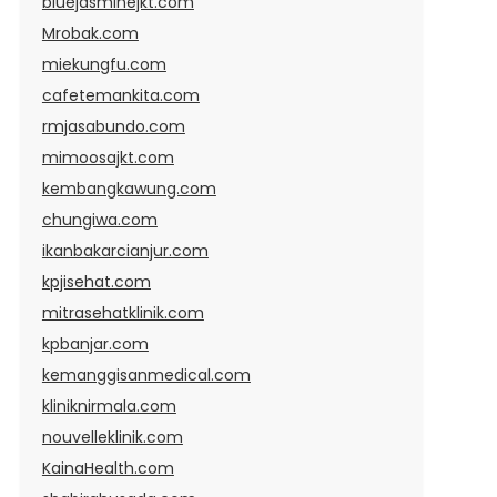
bluejasminejkt.com
Mrobak.com
miekungfu.com
cafetemankita.com
rmjasabundo.com
mimoosajkt.com
kembangkawung.com
chungiwa.com
ikanbakarcianjur.com
kpjisehat.com
mitrasehatklinik.com
kpbanjar.com
kemanggisanmedical.com
kliniknirmala.com
nouvelleklinik.com
KainaHealth.com