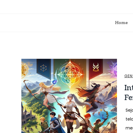
Home
GEN
In
Fe
Sej
tel
mem