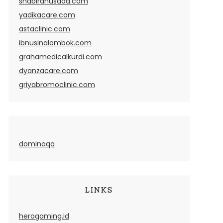
shabirahusada.com
yadikacare.com
astaclinic.com
ibnusinalombok.com
grahamedicalkurdi.com
dyanzacare.com
griyabromoclinic.com
dominoqq
LINKS
herogaming.id