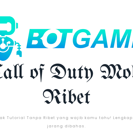
Call of Duty Mo
Ribet
mak Tutorial Tanpa Ribet yang wajib kamu tahu! Lengkap
jarang dibahas.