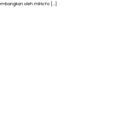
embangkan oleh miHoYo […]