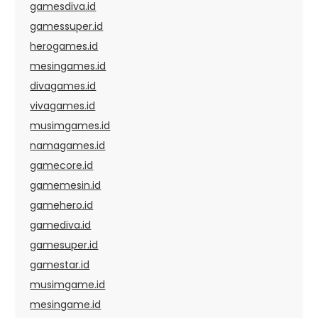
gamesdiva.id
gamessuper.id
herogames.id
mesingames.id
divagames.id
vivagames.id
musimgames.id
namagames.id
gamecore.id
gamemesin.id
gamehero.id
gamediva.id
gamesuper.id
gamestar.id
musimgame.id
mesingame.id