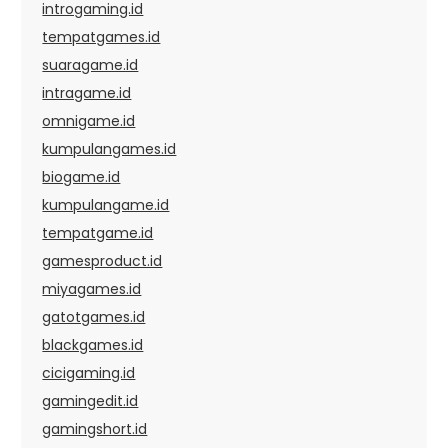
introgaming.id
tempatgames.id
suaragame.id
intragame.id
omnigame.id
kumpulangames.id
biogame.id
kumpulangame.id
tempatgame.id
gamesproduct.id
miyagames.id
gatotgames.id
blackgames.id
cicigaming.id
gamingedit.id
gamingshort.id