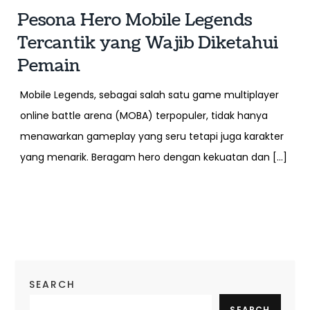
Pesona Hero Mobile Legends
Tercantik yang Wajib Diketahui
Pemain
Mobile Legends, sebagai salah satu game multiplayer
online battle arena (MOBA) terpopuler, tidak hanya
menawarkan gameplay yang seru tetapi juga karakter
yang menarik. Beragam hero dengan kekuatan dan […]
SEARCH
SEARCH