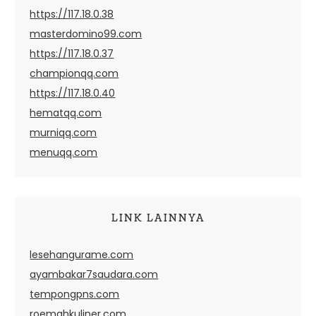
https://117.18.0.38
masterdomino99.com
https://117.18.0.37
championqq.com
https://117.18.0.40
hematqq.com
murniqq.com
menuqq.com
LINK LAINNYA
lesehangurame.com
ayambakar7saudara.com
tempongpns.com
roemahkuliner.com