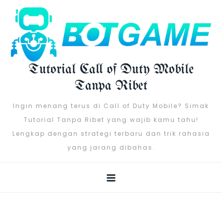
Skip
to
content
Tutorial Call of Duty Mobile
Tanpa Ribet
Ingin menang terus di Call of Duty Mobile? Simak
Tutorial Tanpa Ribet yang wajib kamu tahu!
Lengkap dengan strategi terbaru dan trik rahasia
yang jarang dibahas.