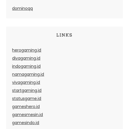
dominoqq
LINKS
herogaming.id
divagaming.id
indogaming.id
namagaming.id
vivagaming.id
startgaming.id
statusgame.id
gameshero.id
gamesmesin.id
gamesindo.id