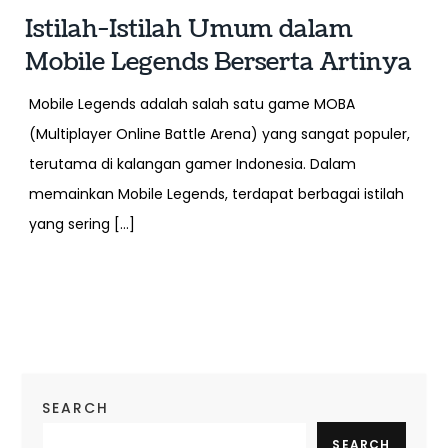
Istilah-Istilah Umum dalam
Mobile Legends Berserta Artinya
Mobile Legends adalah salah satu game MOBA
(Multiplayer Online Battle Arena) yang sangat populer,
terutama di kalangan gamer Indonesia. Dalam
memainkan Mobile Legends, terdapat berbagai istilah
yang sering […]
SEARCH
SEARCH