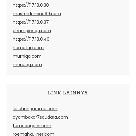
https://117.18.0.38
masterdomino99.com
https://117.18.0.37
championqq.com
https://117.18.0.40
hematqq.com
murniqq.com
menuqq.com
LINK LAINNYA
lesehangurame.com
ayambakar7saudara.com
tempongpns.com
roemahkuliner.com