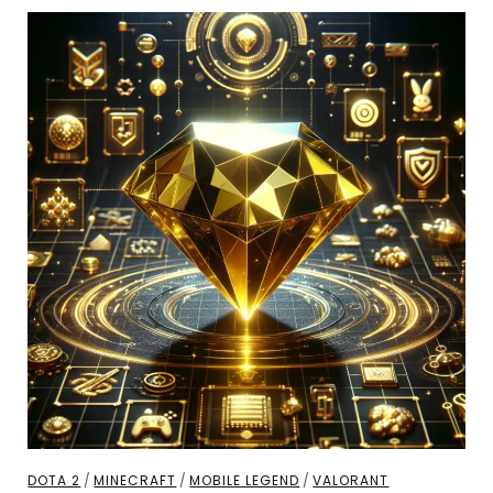
DOTA 2
/
MINECRAFT
/
MOBILE LEGEND
/
VALORANT