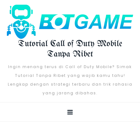
Skip
to
content
Tutorial Call of Duty Mobile
Tanpa Ribet
Ingin menang terus di Call of Duty Mobile? Simak
Tutorial Tanpa Ribet yang wajib kamu tahu!
Lengkap dengan strategi terbaru dan trik rahasia
yang jarang dibahas.