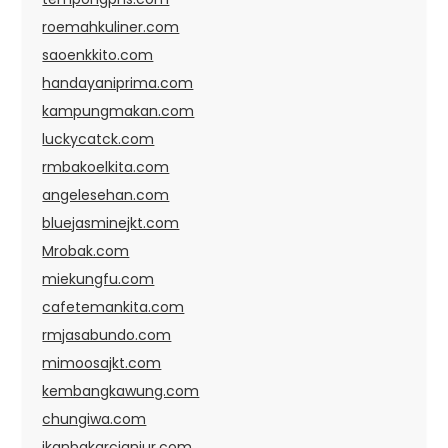
roemahkuliner.com
saoenkkito.com
handayaniprima.com
kampungmakan.com
luckycatck.com
rmbakoelkita.com
angelesehan.com
bluejasminejkt.com
Mrobak.com
miekungfu.com
cafetemankita.com
rmjasabundo.com
mimoosajkt.com
kembangkawung.com
chungiwa.com
ikanbakarcianjur.com