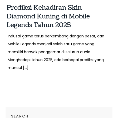
Prediksi Kehadiran Skin
Diamond Kuning di Mobile
Legends Tahun 2025
Industri game terus berkembang dengan pesat, dan
Mobile Legends menjadi salah satu game yang
memiliki banyak penggemar di seluruh dunia.
Menghadapi tahun 2025, ada berbagai prediksi yang
muncul […]
SEARCH