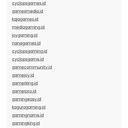
cyclopsgames.id
gamesmedia.id
kajagames.id
mediagaming.id
joygaming.id
nanagames.id
cyclopsgaming.id
cyclopsgame.id
gamecommunity.id
gamejoy.id
gamerking.id
gamerpro.id
gamingeasy.id
kaguragaming.id
gamingname.id
gamingking.id