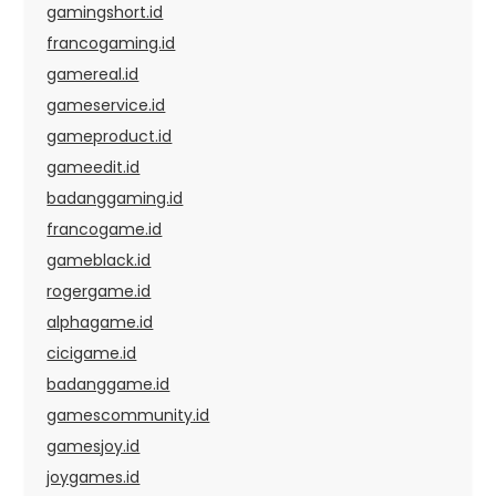
gamingshort.id
francogaming.id
gamereal.id
gameservice.id
gameproduct.id
gameedit.id
badanggaming.id
francogame.id
gameblack.id
rogergame.id
alphagame.id
cicigame.id
badanggame.id
gamescommunity.id
gamesjoy.id
joygames.id