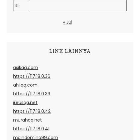
31
« Jul
LINK LAINNYA
asikqq.com
https://117.18.0.36
ahliqq.com
https://117.18.0.39
jurusqq.net
https://117.18.0.42
murahqq.net
https://117.18.0.41
maindomino99.com