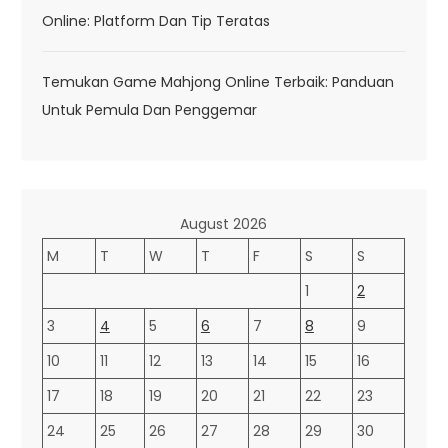
Online: Platform Dan Tip Teratas
Temukan Game Mahjong Online Terbaik: Panduan
Untuk Pemula Dan Penggemar
August 2026
M
T
W
T
F
S
S
1
2
3
4
5
6
7
8
9
10
11
12
13
14
15
16
17
18
19
20
21
22
23
24
25
26
27
28
29
30