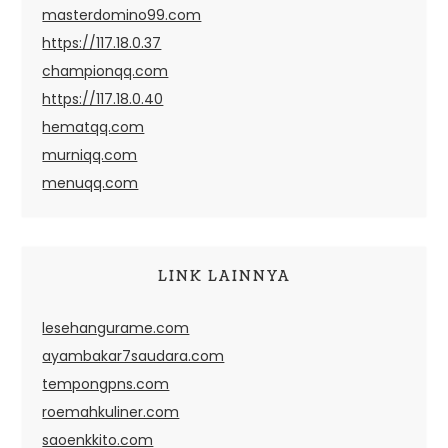
masterdomino99.com
https://117.18.0.37
championqq.com
https://117.18.0.40
hematqq.com
murniqq.com
menuqq.com
LINK LAINNYA
lesehangurame.com
ayambakar7saudara.com
tempongpns.com
roemahkuliner.com
saoenkkito.com