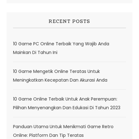
RECENT POSTS
10 Game PC Online Terbaik Yang Wajib Anda
Mainkan Di Tahun Ini
10 Game Mengetik Online Teratas Untuk
Meningkatkan Kecepatan Dan Akurasi Anda
10 Game Online Terbaik Untuk Anak Perempuan:
Pilihan Menyenangkan Dan Edukasi Di Tahun 2023
Panduan Utama Untuk Menikmati Game Retro
Online: Platform Dan Tip Teratas