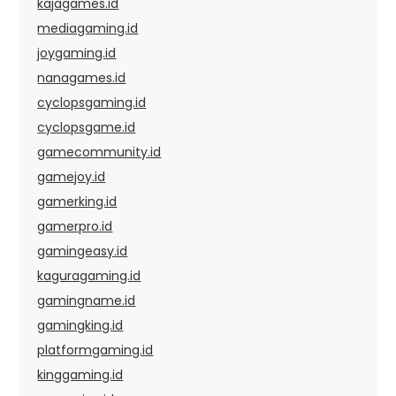
kajagames.id
mediagaming.id
joygaming.id
nanagames.id
cyclopsgaming.id
cyclopsgame.id
gamecommunity.id
gamejoy.id
gamerking.id
gamerpro.id
gamingeasy.id
kaguragaming.id
gamingname.id
gamingking.id
platformgaming.id
kinggaming.id