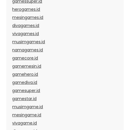
gamessuper.id
herogames.id
mesingames.id
divagames.id
vivagames.id
musimgames.id
namagames.id
gamecore.id
gamemesin.id
gamehero.id
gamediva.id
gamesuper.id
gamestar.id
musimgame.id
mesingame.id
vivagame.id