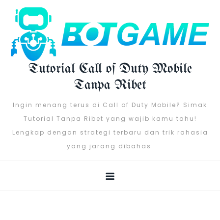
Skip
to
content
Tutorial Call of Duty Mobile
Tanpa Ribet
Ingin menang terus di Call of Duty Mobile? Simak
Tutorial Tanpa Ribet yang wajib kamu tahu!
Lengkap dengan strategi terbaru dan trik rahasia
yang jarang dibahas.