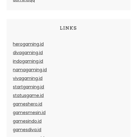
LINKS
herogaming.id
divagaming.id
indogaming.id
namagaming.id
vivagaming.id
startgaming.id
statusgame.id
gameshero.id
gamesmesin.id
gamesindo.id
gamesdiva.id