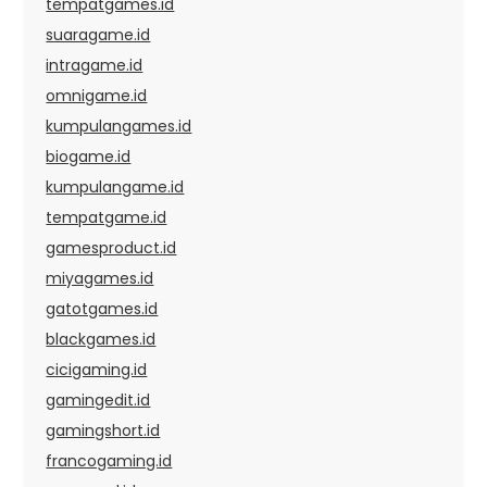
tempatgames.id
suaragame.id
intragame.id
omnigame.id
kumpulangames.id
biogame.id
kumpulangame.id
tempatgame.id
gamesproduct.id
miyagames.id
gatotgames.id
blackgames.id
cicigaming.id
gamingedit.id
gamingshort.id
francogaming.id