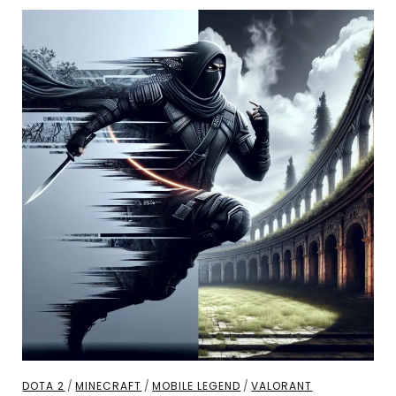
DOTA 2
/
MINECRAFT
/
MOBILE LEGEND
/
VALORANT