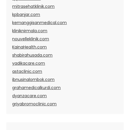
mitrasehatklinik.com
kpbanjar.com
kemanggisanmedical.com
kliniknirmala.com
nouvelleklinik.com
KainaHealth.com
shabirahusada.com
yadikacare.com
astaclinic.com
ibnusinalombok.com
grahamedicalkurdi.com
dyanzacare.com
griyabromoclinic.com