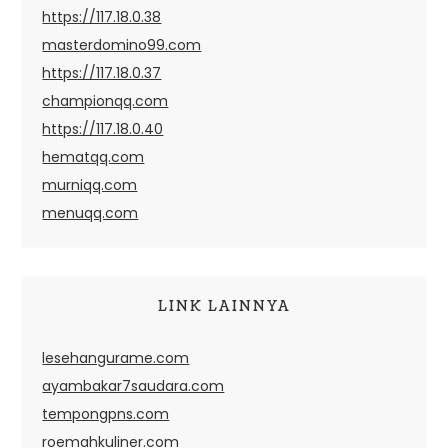
https://117.18.0.38
masterdomino99.com
https://117.18.0.37
championqq.com
https://117.18.0.40
hematqq.com
murniqq.com
menuqq.com
LINK LAINNYA
lesehangurame.com
ayambakar7saudara.com
tempongpns.com
roemahkuliner.com