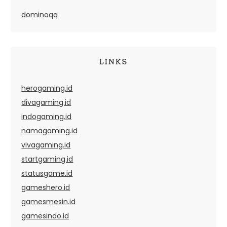
dominoqq
LINKS
herogaming.id
divagaming.id
indogaming.id
namagaming.id
vivagaming.id
startgaming.id
statusgame.id
gameshero.id
gamesmesin.id
gamesindo.id