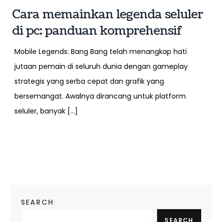
Cara memainkan legenda seluler
di pc: panduan komprehensif
Mobile Legends: Bang Bang telah menangkap hati
jutaan pemain di seluruh dunia dengan gameplay
strategis yang serba cepat dan grafik yang
bersemangat. Awalnya dirancang untuk platform
seluler, banyak […]
SEARCH
SEARCH