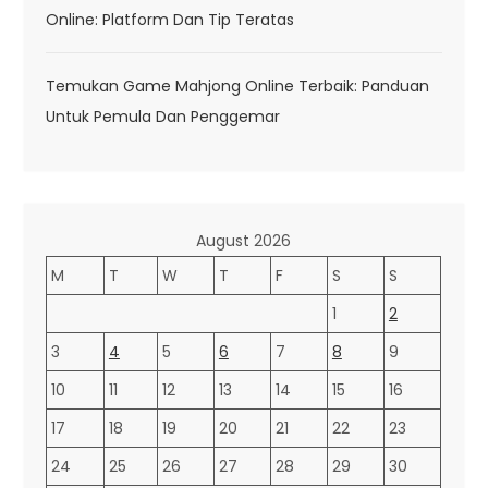
Online: Platform Dan Tip Teratas
Temukan Game Mahjong Online Terbaik: Panduan
Untuk Pemula Dan Penggemar
August 2026
M
T
W
T
F
S
S
1
2
3
4
5
6
7
8
9
10
11
12
13
14
15
16
17
18
19
20
21
22
23
24
25
26
27
28
29
30