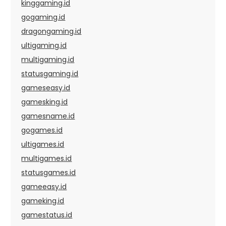
kinggaming.id
gogaming.id
dragongaming.id
ultigaming.id
multigaming.id
statusgaming.id
gameseasy.id
gamesking.id
gamesname.id
gogames.id
ultigames.id
multigames.id
statusgames.id
gameeasy.id
gameking.id
gamestatus.id