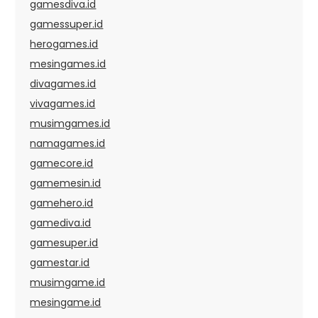
gamesdiva.id
gamessuper.id
herogames.id
mesingames.id
divagames.id
vivagames.id
musimgames.id
namagames.id
gamecore.id
gamemesin.id
gamehero.id
gamediva.id
gamesuper.id
gamestar.id
musimgame.id
mesingame.id