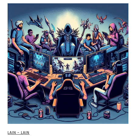
LAIN - LAIN