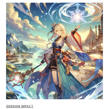
GENSHIN IMPACT