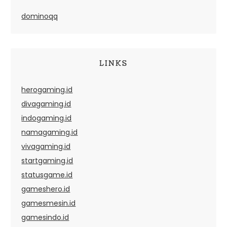
dominoqq
LINKS
herogaming.id
divagaming.id
indogaming.id
namagaming.id
vivagaming.id
startgaming.id
statusgame.id
gameshero.id
gamesmesin.id
gamesindo.id