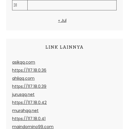
31
« Jul
LINK LAINNYA
asikqq.com
https://117.18.0.36
ahliqq.com
https://117.18.0.39
jurusqq.net
https://117.18.0.42
murahqq.net
https://117.18.0.41
maindomino99.com