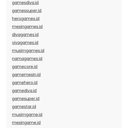
gamesdiva.id
gamessuper.id
herogames.id
mesingames.id
divagames.id
vivagames.id
musimgames.id
namagames.id
gamecore.id
gamemesin.id
gamehero.id
gamediva.id
gamesuper.id
gamestar.id
musimgame.id
mesingame.id