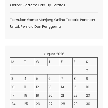
Online: Platform Dan Tip Teratas
Temukan Game Mahjong Online Terbaik: Panduan
Untuk Pemula Dan Penggemar
August 2026
M
T
W
T
F
S
S
1
2
3
4
5
6
7
8
9
10
11
12
13
14
15
16
17
18
19
20
21
22
23
24
25
26
27
28
29
30