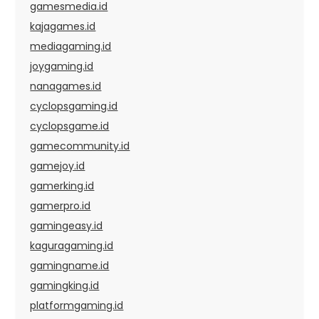
gamesmedia.id
kajagames.id
mediagaming.id
joygaming.id
nanagames.id
cyclopsgaming.id
cyclopsgame.id
gamecommunity.id
gamejoy.id
gamerking.id
gamerpro.id
gamingeasy.id
kaguragaming.id
gamingname.id
gamingking.id
platformgaming.id