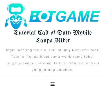
Skip
to
content
Tutorial Call of Duty Mobile
Tanpa Ribet
Ingin menang terus di Call of Duty Mobile? Simak
Tutorial Tanpa Ribet yang wajib kamu tahu!
Lengkap dengan strategi terbaru dan trik rahasia
yang jarang dibahas.