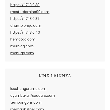
https://117.18.0.38
masterdomino99.com
https://117.18.0.37
championqq.com
https://117.18.0.40
hematqq.com
murniqq.com
menuqq.com
LINK LAINNYA
lesehangurame.com
ayambakar7saudara.com
tempongpns.com
roemahkuliner.com