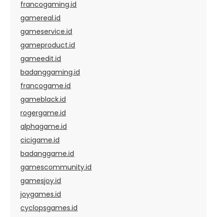
francogaming.id
gamereal.id
gameservice.id
gameproduct.id
gameedit.id
badanggaming.id
francogame.id
gameblack.id
rogergame.id
alphagame.id
cicigame.id
badanggame.id
gamescommunity.id
gamesjoy.id
joygames.id
cyclopsgames.id