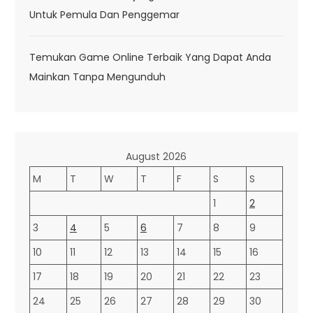
Untuk Pemula Dan Penggemar
Temukan Game Online Terbaik Yang Dapat Anda
Mainkan Tanpa Mengunduh
August 2026
M
T
W
T
F
S
S
1
2
3
4
5
6
7
8
9
10
11
12
13
14
15
16
17
18
19
20
21
22
23
24
25
26
27
28
29
30