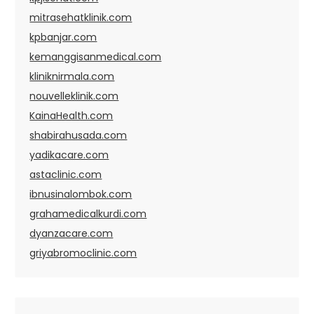
mitrasehatklinik.com
kpbanjar.com
kemanggisanmedical.com
kliniknirmala.com
nouvelleklinik.com
KainaHealth.com
shabirahusada.com
yadikacare.com
astaclinic.com
ibnusinalombok.com
grahamedicalkurdi.com
dyanzacare.com
griyabromoclinic.com