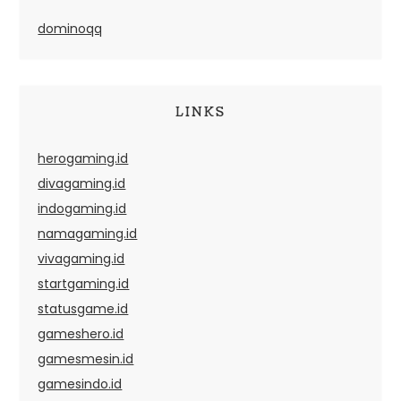
dominoqq
LINKS
herogaming.id
divagaming.id
indogaming.id
namagaming.id
vivagaming.id
startgaming.id
statusgame.id
gameshero.id
gamesmesin.id
gamesindo.id