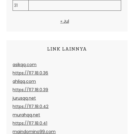
31
« Jul
LINK LAINNYA
asikqq.com
https://117.18.0.36
ahliqq.com
https://117.18.0.39
jurusqq.net
https://117.18.0.42
murahqq.net
https://117.18.0.41
maindomino99.com