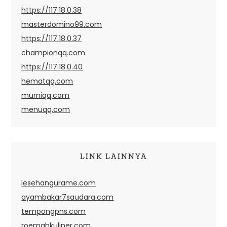
https://117.18.0.38
masterdomino99.com
https://117.18.0.37
championqq.com
https://117.18.0.40
hematqq.com
murniqq.com
menuqq.com
LINK LAINNYA
lesehangurame.com
ayambakar7saudara.com
tempongpns.com
roemahkuliner.com