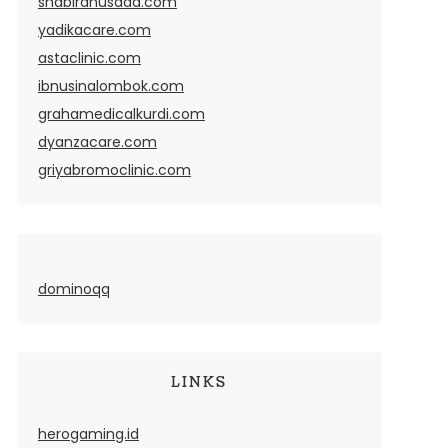
shabirahusada.com
yadikacare.com
astaclinic.com
ibnusinalombok.com
grahamedicalkurdi.com
dyanzacare.com
griyabromoclinic.com
dominoqq
LINKS
herogaming.id