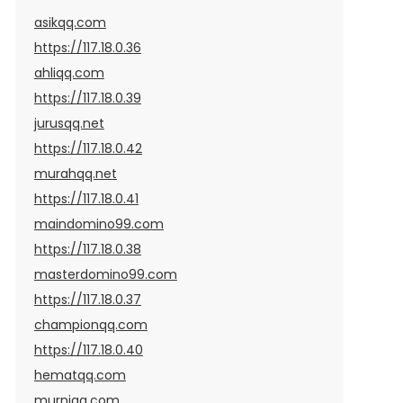
asikqq.com
https://117.18.0.36
ahliqq.com
https://117.18.0.39
jurusqq.net
https://117.18.0.42
murahqq.net
https://117.18.0.41
maindomino99.com
https://117.18.0.38
masterdomino99.com
https://117.18.0.37
championqq.com
https://117.18.0.40
hematqq.com
murniqq.com