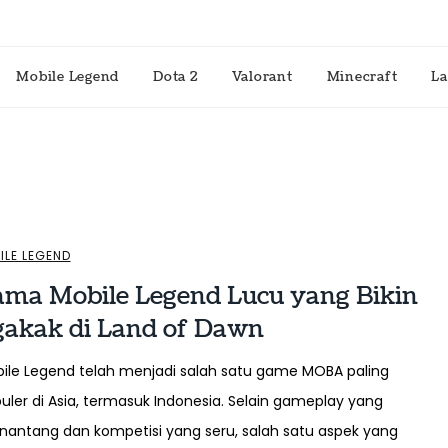
Mobile Legend
Dota 2
Valorant
Minecraft
La
ILE LEGEND
ma Mobile Legend Lucu yang Bikin
akak di Land of Dawn
ile Legend telah menjadi salah satu game MOBA paling
uler di Asia, termasuk Indonesia. Selain gameplay yang
antang dan kompetisi yang seru, salah satu aspek yang