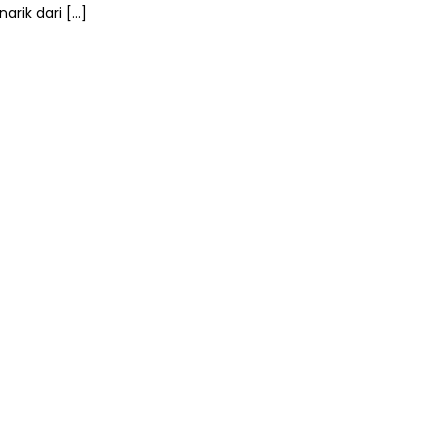
arik dari […]