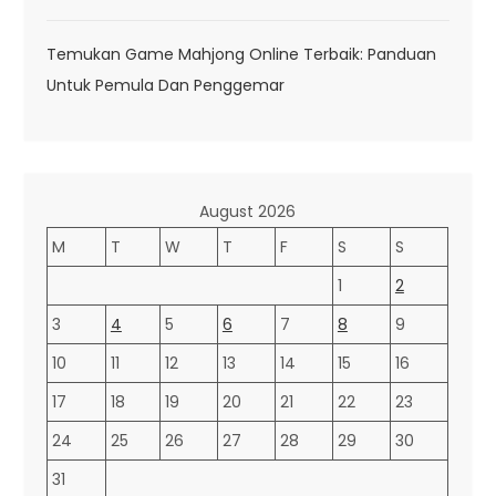
Temukan Game Mahjong Online Terbaik: Panduan
Untuk Pemula Dan Penggemar
August 2026
M
T
W
T
F
S
S
1
2
3
4
5
6
7
8
9
10
11
12
13
14
15
16
17
18
19
20
21
22
23
24
25
26
27
28
29
30
31