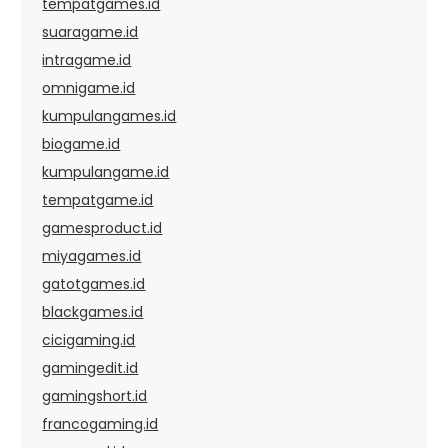
tempatgames.id
suaragame.id
intragame.id
omnigame.id
kumpulangames.id
biogame.id
kumpulangame.id
tempatgame.id
gamesproduct.id
miyagames.id
gatotgames.id
blackgames.id
cicigaming.id
gamingedit.id
gamingshort.id
francogaming.id