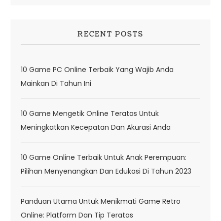
RECENT POSTS
10 Game PC Online Terbaik Yang Wajib Anda
Mainkan Di Tahun Ini
10 Game Mengetik Online Teratas Untuk
Meningkatkan Kecepatan Dan Akurasi Anda
10 Game Online Terbaik Untuk Anak Perempuan:
Pilihan Menyenangkan Dan Edukasi Di Tahun 2023
Panduan Utama Untuk Menikmati Game Retro
Online: Platform Dan Tip Teratas