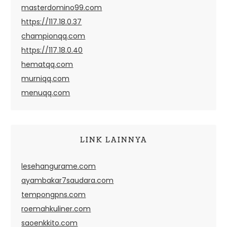
masterdomino99.com
https://117.18.0.37
championqq.com
https://117.18.0.40
hematqq.com
murniqq.com
menuqq.com
LINK LAINNYA
lesehangurame.com
ayambakar7saudara.com
tempongpns.com
roemahkuliner.com
saoenkkito.com