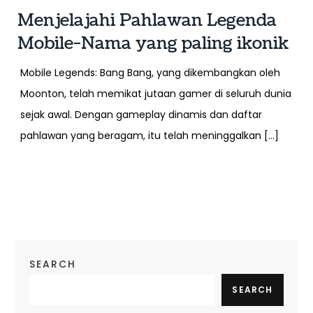
Menjelajahi Pahlawan Legenda
Mobile-Nama yang paling ikonik
Mobile Legends: Bang Bang, yang dikembangkan oleh
Moonton, telah memikat jutaan gamer di seluruh dunia
sejak awal. Dengan gameplay dinamis dan daftar
pahlawan yang beragam, itu telah meninggalkan […]
SEARCH
SEARCH