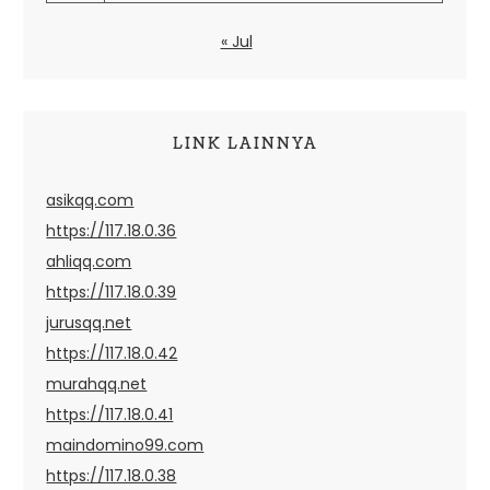
« Jul
LINK LAINNYA
asikqq.com
https://117.18.0.36
ahliqq.com
https://117.18.0.39
jurusqq.net
https://117.18.0.42
murahqq.net
https://117.18.0.41
maindomino99.com
https://117.18.0.38