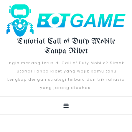
Skip
to
content
Tutorial Call of Duty Mobile
Tanpa Ribet
Ingin menang terus di Call of Duty Mobile? Simak
Tutorial Tanpa Ribet yang wajib kamu tahu!
Lengkap dengan strategi terbaru dan trik rahasia
yang jarang dibahas.