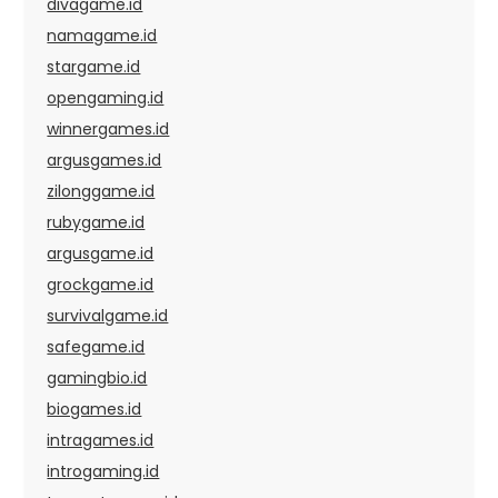
divagame.id
namagame.id
stargame.id
opengaming.id
winnergames.id
argusgames.id
zilonggame.id
rubygame.id
argusgame.id
grockgame.id
survivalgame.id
safegame.id
gamingbio.id
biogames.id
intragames.id
introgaming.id