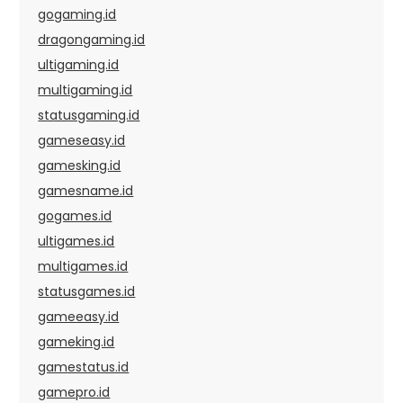
gogaming.id
dragongaming.id
ultigaming.id
multigaming.id
statusgaming.id
gameseasy.id
gamesking.id
gamesname.id
gogames.id
ultigames.id
multigames.id
statusgames.id
gameeasy.id
gameking.id
gamestatus.id
gamepro.id