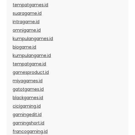
tempatgames.id
suaragame.id
intragame.id
omnigame.id
kumpulangames.id
biogame.id
kumpulangame.id
tempatgame.id
gamesproduct.id
miyagames.id
gatotgames.id
blackgames.id
cicigaming.id
gamingedit.id
gamingshort.id
francogaming.id