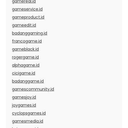
gamereal.id
gameservice.id
gameproduct.id
gameedit.id
badanggaming.id
francogame.id
gameblack.id
rogergame.id
alphagame.id
cicigame.id
badanggame.id
gamescommunity.id
gamesjoy.id
joygames.id
cyclopsgames.id
gamesmedia.id