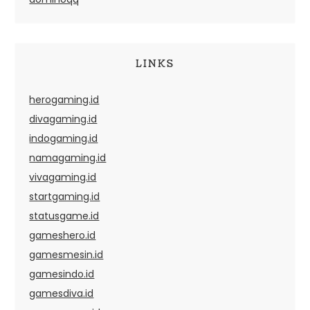
LINKS
herogaming.id
divagaming.id
indogaming.id
namagaming.id
vivagaming.id
startgaming.id
statusgame.id
gameshero.id
gamesmesin.id
gamesindo.id
gamesdiva.id