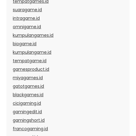
tempatgames.id
suaragame.id
intragame.id
omnigame.id
kumpulangames.id
biogame.id
kumpulangame.id
tempatgame.id
gamesproduct.id
miyagames.id
gatotgames.id
blackgames.id
cicigaming.id
gamingedit.id
gamingshort.id
francogaming.id