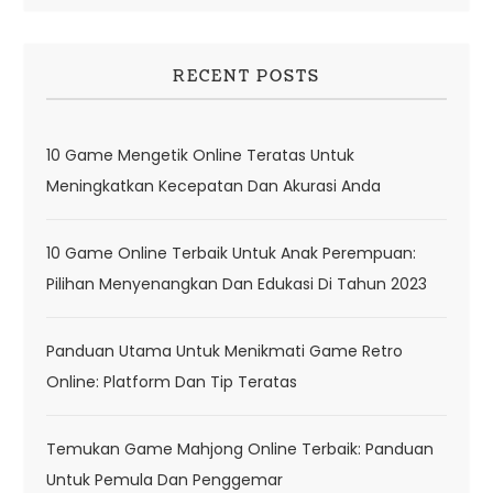
RECENT POSTS
10 Game Mengetik Online Teratas Untuk
Meningkatkan Kecepatan Dan Akurasi Anda
10 Game Online Terbaik Untuk Anak Perempuan:
Pilihan Menyenangkan Dan Edukasi Di Tahun 2023
Panduan Utama Untuk Menikmati Game Retro
Online: Platform Dan Tip Teratas
Temukan Game Mahjong Online Terbaik: Panduan
Untuk Pemula Dan Penggemar