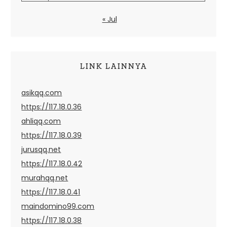
« Jul
LINK LAINNYA
asikqq.com
https://117.18.0.36
ahliqq.com
https://117.18.0.39
jurusqq.net
https://117.18.0.42
murahqq.net
https://117.18.0.41
maindomino99.com
https://117.18.0.38