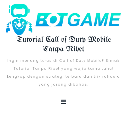
Skip
to
content
Tutorial Call of Duty Mobile
Tanpa Ribet
Ingin menang terus di Call of Duty Mobile? Simak
Tutorial Tanpa Ribet yang wajib kamu tahu!
Lengkap dengan strategi terbaru dan trik rahasia
yang jarang dibahas.