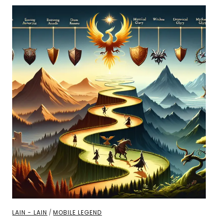
LAIN - LAIN
/
MOBILE LEGEND