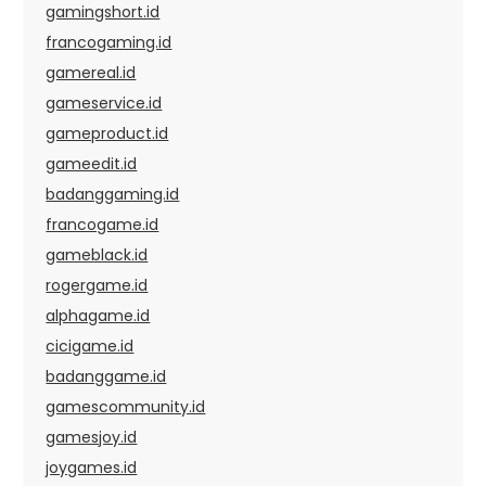
gamingshort.id
francogaming.id
gamereal.id
gameservice.id
gameproduct.id
gameedit.id
badanggaming.id
francogame.id
gameblack.id
rogergame.id
alphagame.id
cicigame.id
badanggame.id
gamescommunity.id
gamesjoy.id
joygames.id