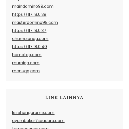
maindomino99.com
https://117.18.0.38
masterdomino99.com
https://117.18.0.37
championqq.com
https://117.18.0.40
hematqq.com
murniqq.com
menuqq.com
LINK LAINNYA
lesehangurame.com
ayambakar7saudara.com
tempongpns.com