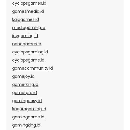
cyclopsgames.id
gamesmedia.id
kajagames.id
mediagaming.id
joygaming.id
nanagames.id
cyclopsgaming.id
cyclopsgame.id
gamecommunity.id
gamejoy.id
gamerking.id
gamerpro.id
gamingeasy.id
kaguragaming.id
gamingname.id
gamingking.id