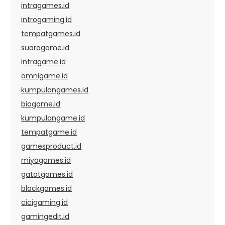
intragames.id
introgaming.id
tempatgames.id
suaragame.id
intragame.id
omnigame.id
kumpulangames.id
biogame.id
kumpulangame.id
tempatgame.id
gamesproduct.id
miyagames.id
gatotgames.id
blackgames.id
cicigaming.id
gamingedit.id