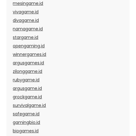
mesingame.id
vivagame.id
divagame.id
namagame.id
stargame.id
opengaming.id
winnergames.id
argusgames.id
zilonggame.id
rubygame.id
argusgame.id
grockgame.id
survivalgame.id
safegame.id
gamingbio.id
biogames.id