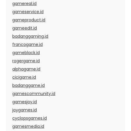
gamereal.id
gameservice.id
gameproduct.id
gameedit.id
badanggaming.id
francogame.id
gameblack.id
rogergame.id
alphagame.id
cicigame.id
badanggame.id
gamescommunity.id
gamesjoy.id
joygames.id
cyclopsgames.id
gamesmedia.id