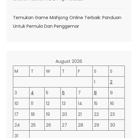
Temukan Game Mahjong Online Terbaik: Panduan
Untuk Pemula Dan Penggemar
August 2026
M
T
W
T
F
S
S
1
2
3
4
5
6
7
8
9
10
11
12
13
14
15
16
17
18
19
20
21
22
23
24
25
26
27
28
29
30
31