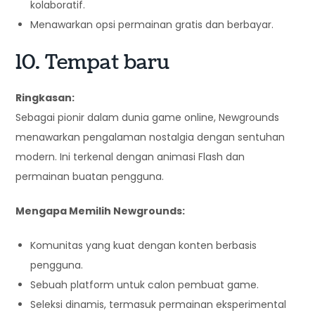
kolaboratif.
Menawarkan opsi permainan gratis dan berbayar.
10. Tempat baru
Ringkasan:
Sebagai pionir dalam dunia game online, Newgrounds
menawarkan pengalaman nostalgia dengan sentuhan
modern. Ini terkenal dengan animasi Flash dan
permainan buatan pengguna.
Mengapa Memilih Newgrounds:
Komunitas yang kuat dengan konten berbasis
pengguna.
Sebuah platform untuk calon pembuat game.
Seleksi dinamis, termasuk permainan eksperimental