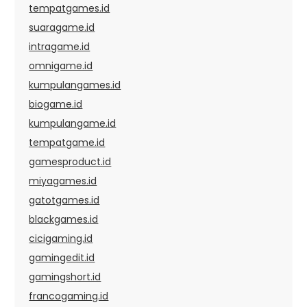
tempatgames.id
suaragame.id
intragame.id
omnigame.id
kumpulangames.id
biogame.id
kumpulangame.id
tempatgame.id
gamesproduct.id
miyagames.id
gatotgames.id
blackgames.id
cicigaming.id
gamingedit.id
gamingshort.id
francogaming.id