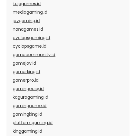
kajagames.id
mediagaming.id
joygaming.id
nanagames.id
cyclopsgaming.id
cyclopsgame.id
gamecommunity.id
gamejoy.id
gamerking.id
gamerpro.id
gamingeasy.id
kaguragaming.id
gamingname.id
gamingking.id
platformgaming.id
kinggaming.id