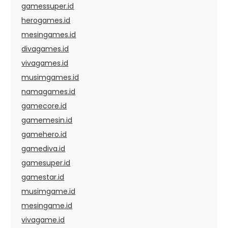
gamessuper.id
herogames.id
mesingames.id
divagames.id
vivagames.id
musimgames.id
namagames.id
gamecore.id
gamemesin.id
gamehero.id
gamediva.id
gamesuper.id
gamestar.id
musimgame.id
mesingame.id
vivagame.id