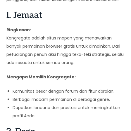
1. Jemaat
Ringkasan:
Kongregate adalah situs mapan yang menawarkan
banyak permainan browser gratis untuk dimainkan. Dari
petualangan penuh aksi hingga teka-teki strategis, selalu
ada sesuatu untuk semua orang.
Mengapa Memilih Kongregate:
Komunitas besar dengan forum dan fitur obrolan.
Berbagai macam permainan di berbagai genre.
Dapatkan lencana dan prestasi untuk meningkatkan
profil Anda.