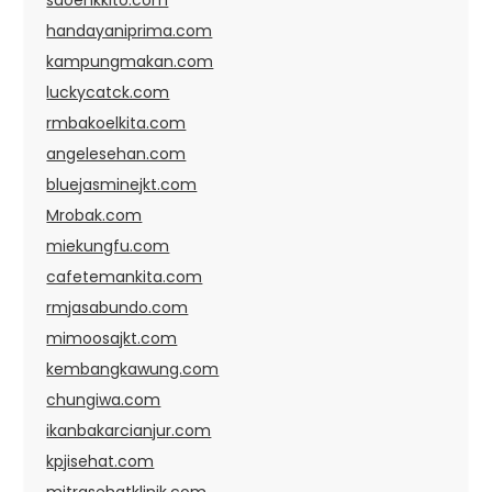
saoenkkito.com
handayaniprima.com
kampungmakan.com
luckycatck.com
rmbakoelkita.com
angelesehan.com
bluejasminejkt.com
Mrobak.com
miekungfu.com
cafetemankita.com
rmjasabundo.com
mimoosajkt.com
kembangkawung.com
chungiwa.com
ikanbakarcianjur.com
kpjisehat.com