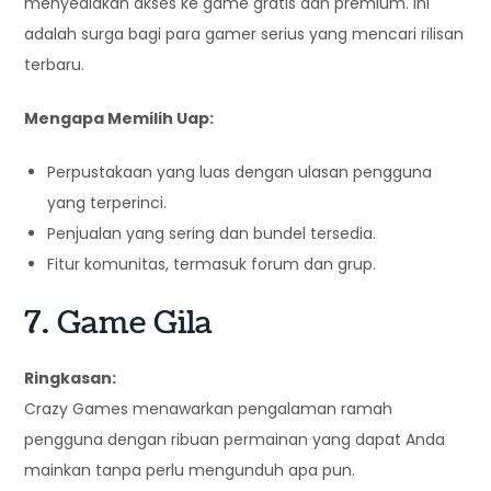
menyediakan akses ke game gratis dan premium. Ini
adalah surga bagi para gamer serius yang mencari rilisan
terbaru.
Mengapa Memilih Uap:
Perpustakaan yang luas dengan ulasan pengguna
yang terperinci.
Penjualan yang sering dan bundel tersedia.
Fitur komunitas, termasuk forum dan grup.
7. Game Gila
Ringkasan:
Crazy Games menawarkan pengalaman ramah
pengguna dengan ribuan permainan yang dapat Anda
mainkan tanpa perlu mengunduh apa pun.