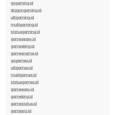
gogaming.id
dragongaming.id
ultigaming.id
multigaming.id
statusgaming.id
gameseasy.id
gamesking.id
gamesname.id
gogames.id
ultigames.id
multigames.id
statusgames.id
gameeasy.id
gameking.id
gamestatus.id
gamepro.id