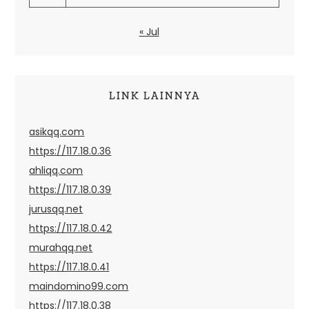
« Jul
LINK LAINNYA
asikqq.com
https://117.18.0.36
ahliqq.com
https://117.18.0.39
jurusqq.net
https://117.18.0.42
murahqq.net
https://117.18.0.41
maindomino99.com
https://117.18.0.38