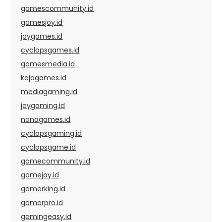
gamescommunity.id
gamesjoy.id
joygames.id
cyclopsgames.id
gamesmedia.id
kajagames.id
mediagaming.id
joygaming.id
nanagames.id
cyclopsgaming.id
cyclopsgame.id
gamecommunity.id
gamejoy.id
gamerking.id
gamerpro.id
gamingeasy.id