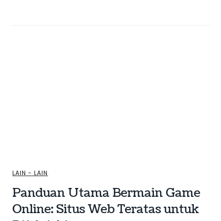
LAIN - LAIN
Panduan Utama Bermain Game
Online: Situs Web Teratas untuk