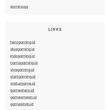
dominoqq
LINKS
herogaming.id
divagaming.id
indogaming.id
namagaming.id
vivagaming.id
startgaming.id
statusgame.id
gameshero.id
gamesmesin.id
gamesindo.id