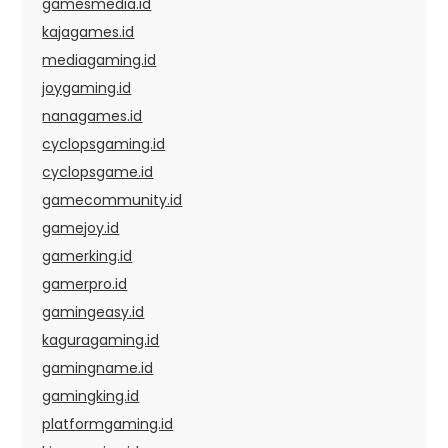
gamesmedia.id
kajagames.id
mediagaming.id
joygaming.id
nanagames.id
cyclopsgaming.id
cyclopsgame.id
gamecommunity.id
gamejoy.id
gamerking.id
gamerpro.id
gamingeasy.id
kaguragaming.id
gamingname.id
gamingking.id
platformgaming.id