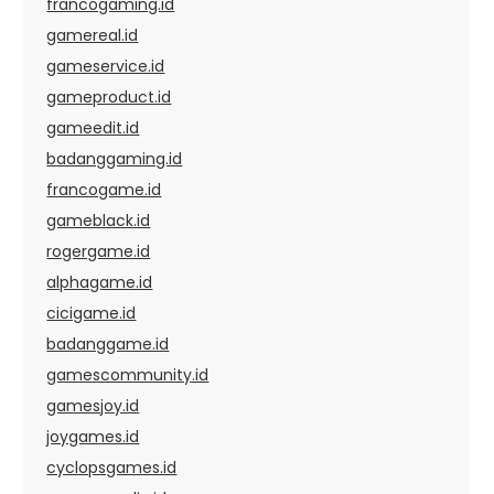
francogaming.id
gamereal.id
gameservice.id
gameproduct.id
gameedit.id
badanggaming.id
francogame.id
gameblack.id
rogergame.id
alphagame.id
cicigame.id
badanggame.id
gamescommunity.id
gamesjoy.id
joygames.id
cyclopsgames.id