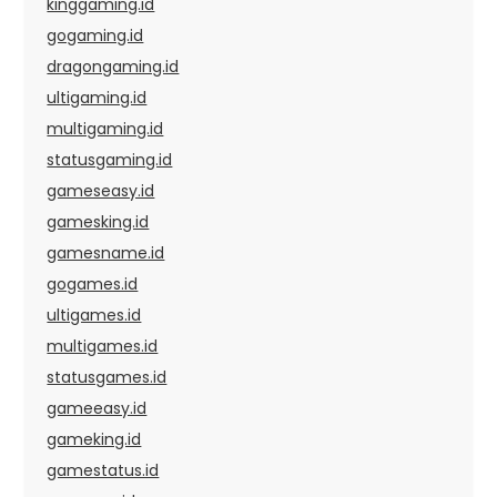
kinggaming.id
gogaming.id
dragongaming.id
ultigaming.id
multigaming.id
statusgaming.id
gameseasy.id
gamesking.id
gamesname.id
gogames.id
ultigames.id
multigames.id
statusgames.id
gameeasy.id
gameking.id
gamestatus.id