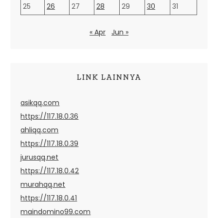
25
26
27
28
29
30
31
« Apr
Jun »
LINK LAINNYA
asikqq.com
https://117.18.0.36
ahliqq.com
https://117.18.0.39
jurusqq.net
https://117.18.0.42
murahqq.net
https://117.18.0.41
maindomino99.com