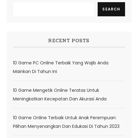
v
SEARCH
i
g
a
RECENT POSTS
t
i
10 Game PC Online Terbaik Yang Wajib Anda
o
Mainkan Di Tahun Ini
n
10 Game Mengetik Online Teratas Untuk
Meningkatkan Kecepatan Dan Akurasi Anda
10 Game Online Terbaik Untuk Anak Perempuan:
Pilihan Menyenangkan Dan Edukasi Di Tahun 2023