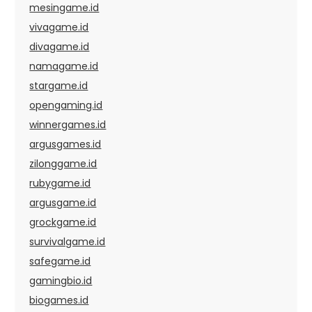
mesingame.id
vivagame.id
divagame.id
namagame.id
stargame.id
opengaming.id
winnergames.id
argusgames.id
zilonggame.id
rubygame.id
argusgame.id
grockgame.id
survivalgame.id
safegame.id
gamingbio.id
biogames.id