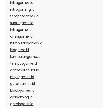
intragames.id
introgaming.id
tempatgames.id
suaragame.id
intragame.id
omnigame.id
kumpulangames.id
biogame.id
kumpulangame.id
tempatgame.id
gamesproduct.id
miyagames.id
gatotgames.id
blackgames.id
cicigaming.id
gamingedit.id