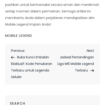
pastikan untuk bertransaksi secara aman dan menikmati
setiap momen dalam permainan. Semoga artikel ini
membantu Anda dalam perjalanan mendapatkan skin
Mobile Legend impian Anda!
MOBILE LEGEND
P
Previous
Next
Previous
Next
Post
Post
Buka Kunci Imbalan
Jadwal Pertandingan
o
Eksklusif: Kode Penukaran
Liga M6 Mobile Legend
s
Terbaru untuk Legenda
Terbaru
t
Seluler
n
a
SEARCH