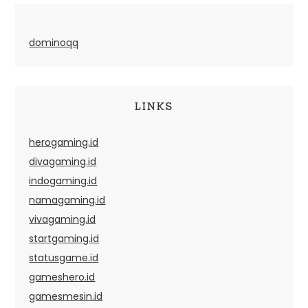
dominoqq
LINKS
herogaming.id
divagaming.id
indogaming.id
namagaming.id
vivagaming.id
startgaming.id
statusgame.id
gameshero.id
gamesmesin.id