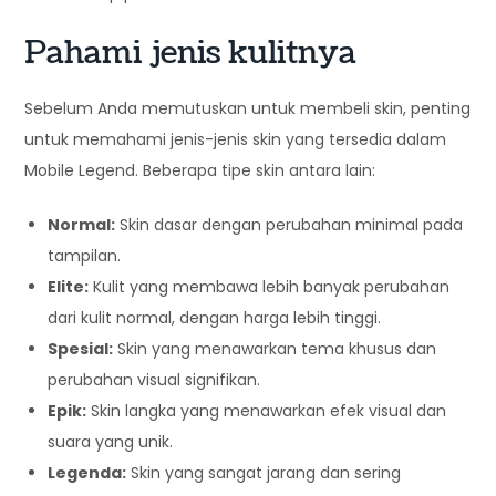
Pahami jenis kulitnya
Sebelum Anda memutuskan untuk membeli skin, penting
untuk memahami jenis-jenis skin yang tersedia dalam
Mobile Legend. Beberapa tipe skin antara lain:
Normal:
Skin dasar dengan perubahan minimal pada
tampilan.
Elite:
Kulit yang membawa lebih banyak perubahan
dari kulit normal, dengan harga lebih tinggi.
Spesial:
Skin yang menawarkan tema khusus dan
perubahan visual signifikan.
Epik:
Skin langka yang menawarkan efek visual dan
suara yang unik.
Legenda:
Skin yang sangat jarang dan sering