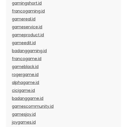
gamingshort.id
francogaming.id
gamereal.id
gameservice.id
gameproduct.id
gameedit.id
badanggaming.id
francogame.id
gameblack.id
rogergame.id
alphagame.id
cicigame.id
badanggame.id
gamescommunity.id
gamesjoy.id
joygames.id