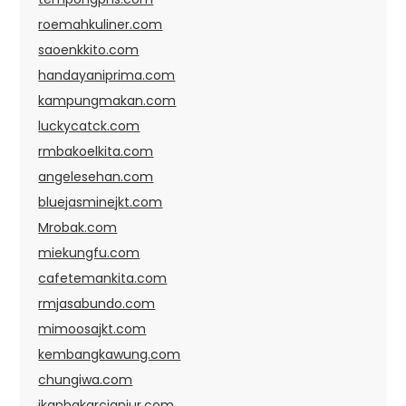
roemahkuliner.com
saoenkkito.com
handayaniprima.com
kampungmakan.com
luckycatck.com
rmbakoelkita.com
angelesehan.com
bluejasminejkt.com
Mrobak.com
miekungfu.com
cafetemankita.com
rmjasabundo.com
mimoosajkt.com
kembangkawung.com
chungiwa.com
ikanbakarcianjur.com