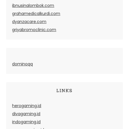
ibnusinalombok.com
grahamedicalkurdi.com
dyanzacare.com
griyabromoclinic.com
dominoqq
LINKS
herogaming.id
divagaming.id
indogaming.id