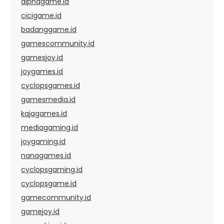
alphagame.id
cicigame.id
badanggame.id
gamescommunity.id
gamesjoy.id
joygames.id
cyclopsgames.id
gamesmedia.id
kajagames.id
mediagaming.id
joygaming.id
nanagames.id
cyclopsgaming.id
cyclopsgame.id
gamecommunity.id
gamejoy.id