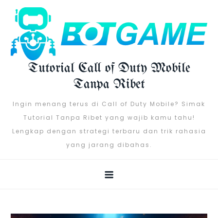
Skip
to
content
Tutorial Call of Duty Mobile
Tanpa Ribet
Ingin menang terus di Call of Duty Mobile? Simak
Tutorial Tanpa Ribet yang wajib kamu tahu!
Lengkap dengan strategi terbaru dan trik rahasia
yang jarang dibahas.