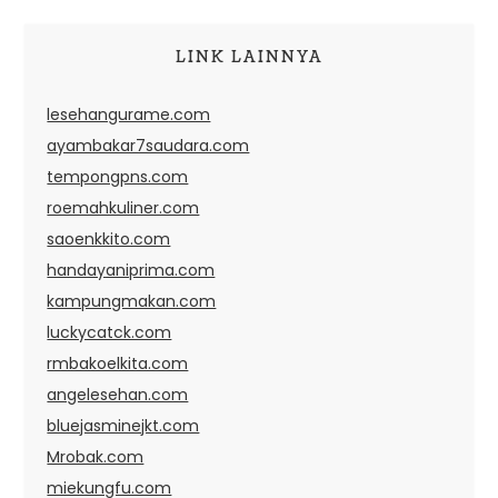
LINK LAINNYA
lesehangurame.com
ayambakar7saudara.com
tempongpns.com
roemahkuliner.com
saoenkkito.com
handayaniprima.com
kampungmakan.com
luckycatck.com
rmbakoelkita.com
angelesehan.com
bluejasminejkt.com
Mrobak.com
miekungfu.com