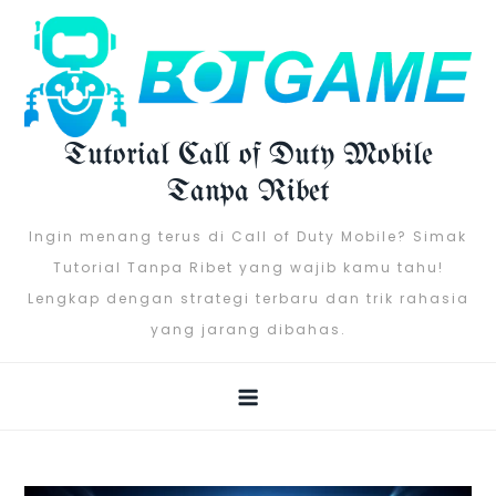
Skip
to
content
Tutorial Call of Duty Mobile
Tanpa Ribet
Ingin menang terus di Call of Duty Mobile? Simak
Tutorial Tanpa Ribet yang wajib kamu tahu!
Lengkap dengan strategi terbaru dan trik rahasia
yang jarang dibahas.