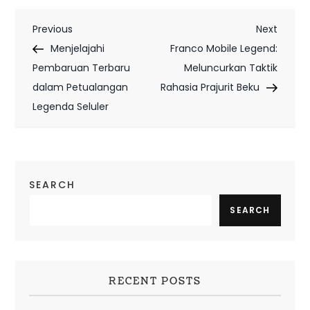
P
Previous
Next
Previous
Next
Post
Post
Menjelajahi
Franco Mobile Legend:
o
Pembaruan Terbaru
Meluncurkan Taktik
s
dalam Petualangan
Rahasia Prajurit Beku
t
Legenda Seluler
n
a
SEARCH
v
SEARCH
i
g
a
RECENT POSTS
t