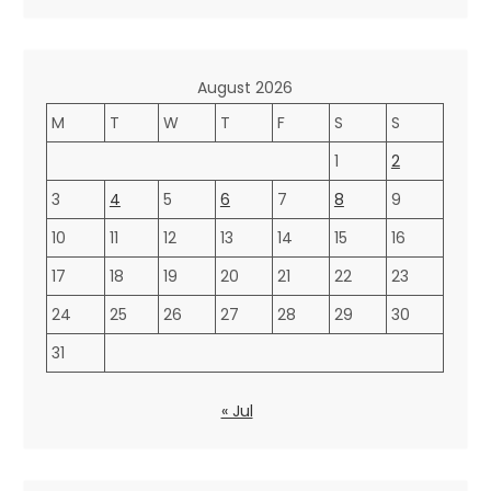
August 2026
M
T
W
T
F
S
S
1
2
3
4
5
6
7
8
9
10
11
12
13
14
15
16
17
18
19
20
21
22
23
24
25
26
27
28
29
30
31
« Jul