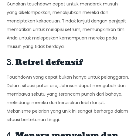
Gunakan touchdown cepat untuk menabrak musuh
yang dikelompokkan, menakjubkan mereka dan
menciptakan kekacauan. Tindak lanjuti dengan penjepit
mematikan untuk melapisi setrum, memungkinkan tim
Anda untuk melepaskan kemampuan mereka pada
musuh yang tidak berdaya.
3.
Retret defensif
Touchdown yang cepat bukan hanya untuk pelanggaran.
Dalam situasi putus asa, Johnson dapat mengubah dan
membawa sekutu yang terancam punah dari bahaya,
melindungi mereka dari kerusakan lebih lanjut.
Mekanisme pelarian yang unik ini sangat berharga dalam
situasi bertekanan tinggi.
4.
Menara menyelam dan