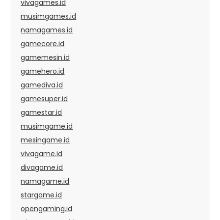
vivagames.id
musimgames.id
namagames.id
gamecore.id
gamemesin.id
gamehero.id
gamediva.id
gamesuper.id
gamestar.id
musimgame.id
mesingame.id
vivagame.id
divagame.id
namagame.id
stargame.id
opengaming.id