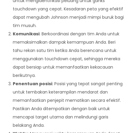
untuk mengidentifikasi peluang untuk ganks
touchdown yang cepat. Kesadaran peta yang efektif
dapat mengubah Johnson menjadi mimpi buruk bagi
tim musuh.
Komunikasi
: Berkoordinasi dengan tim Anda untuk
memaksimalkan dampak kemampuan Anda. Beri
tahu rekan satu tim ketika Anda berencana untuk
menggunakan touchdown cepat, sehingga mereka
dapat bersiap untuk memanfaatkan kekacauan
berikutnya.
Penentuan posisi
: Posisi yang tepat sangat penting
untuk tembakan keterampilan mendarat dan
memanfaatkan penjepit mematikan secara efektif.
Pastikan Anda ditempatkan dengan baik untuk
mencapai target utama dan melindungi garis
belakang Anda.