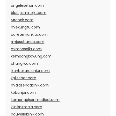
angelesehan.com
bluejasminejkt.com
Mrobak.com
miekungfu.com
cafetemankita.com
rmjasabundo.com
mimoosajkt.com
kembangkawung.com
chungiwa.com
ikanbakarcianjur.com
kpjisehat.com
mitrasehatklinik.com
kpbanjar.com
kemanggisanmedical.com
kliniknirmala.com
nouvelleklinik.com