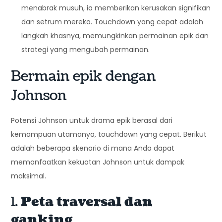
menabrak musuh, ia memberikan kerusakan signifikan
dan setrum mereka. Touchdown yang cepat adalah
langkah khasnya, memungkinkan permainan epik dan
strategi yang mengubah permainan.
Bermain epik dengan
Johnson
Potensi Johnson untuk drama epik berasal dari
kemampuan utamanya, touchdown yang cepat. Berikut
adalah beberapa skenario di mana Anda dapat
memanfaatkan kekuatan Johnson untuk dampak
maksimal.
1.
Peta traversal dan
ganking