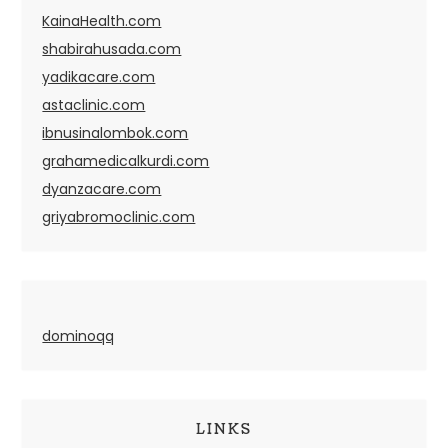
KainaHealth.com
shabirahusada.com
yadikacare.com
astaclinic.com
ibnusinalombok.com
grahamedicalkurdi.com
dyanzacare.com
griyabromoclinic.com
dominoqq
LINKS