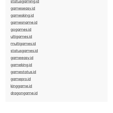
statusgaming.id
gameseasy.id
gamesking.id
gamesname.id
gogames.id
ultigames.id
multigames.id
statusgames.id
gameeasy.id
gameking.id
gamestatus.id
gamepro.id
kinggame.id
dragongame.id