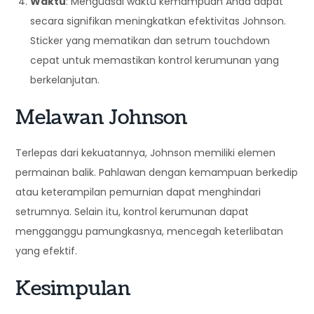
Waktu
: Menguasai waktu kemampuan Anda dapat
secara signifikan meningkatkan efektivitas Johnson.
Sticker yang mematikan dan setrum touchdown
cepat untuk memastikan kontrol kerumunan yang
berkelanjutan.
Melawan Johnson
Terlepas dari kekuatannya, Johnson memiliki elemen
permainan balik. Pahlawan dengan kemampuan berkedip
atau keterampilan pemurnian dapat menghindari
setrumnya. Selain itu, kontrol kerumunan dapat
mengganggu pamungkasnya, mencegah keterlibatan
yang efektif.
Kesimpulan