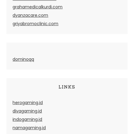
grahamedicalkurdi.com
dyanzacare.com
griyabromoclinic.com
dominoqq
LINKS
herogaming.id
divagaming.id
indogaming.id
namagaming.id