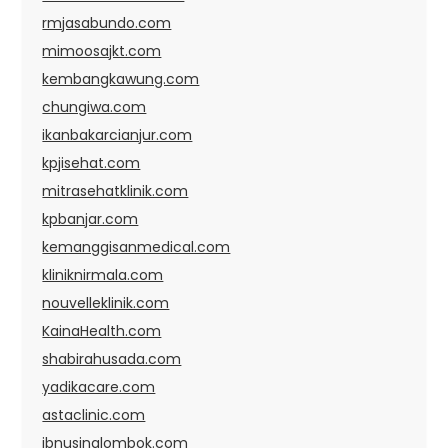
rmjasabundo.com
mimoosajkt.com
kembangkawung.com
chungiwa.com
ikanbakarcianjur.com
kpjisehat.com
mitrasehatklinik.com
kpbanjar.com
kemanggisanmedical.com
kliniknirmala.com
nouvelleklinik.com
KainaHealth.com
shabirahusada.com
yadikacare.com
astaclinic.com
ibnusinalombok.com