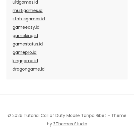
ultigames.id
multigames.id
statusgames.id
gameeasy.id
gameking.id
gamestatus.id
gamepro.id
kinggame.id
dragongame.id
© 2026 Tutorial Call of Duty Mobile Tanpa Ribet
–
Theme
by
ZThemes Studio