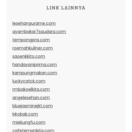
LINK LAINNYA
lesehangurame.com
ayambakar7saudara.com
tempongpns.com
roemahkuliner.com
saoenkkito.com
handayaniprima.com
kampungmakan.com
luckycatck.com
rmbakoelkita.com
angelesehan.com
bluejasminejkt.com
Mrobak.com
miekungfu.com
cafetemankita.com