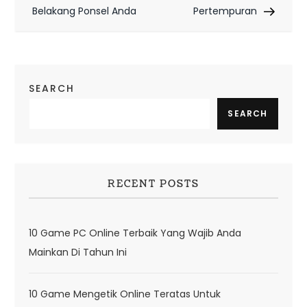
t
Belakang Ponsel Anda
Pertempuran
n
a
SEARCH
v
SEARCH
i
g
a
RECENT POSTS
t
i
10 Game PC Online Terbaik Yang Wajib Anda
o
Mainkan Di Tahun Ini
n
10 Game Mengetik Online Teratas Untuk