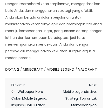
Dengan memahami keterampilannya, mengoptimalkan
build Anda, dan menggunakan strategi yang efektif,
Anda akan berada di dalam perjalanan untuk
melaksanakan kembalinya epik dan memimpin tim Anda
menuju kemenangan. Ingat, penguasaan datang dengan
latihan dan kemampuan beradaptasi, jadi terus
menyempurnakan pendekatan Anda dan dengan
percaya diri menggunakan kekuatan surgawi Argus di
medan perang.
DOTA 2
/
MINECRAFT
/
MOBILE LEGEND
/
VALORANT
P
Previous
Next
Previous
Next
Post
Post
Wallpaper Hero
Mobile Legends Live:
o
Calon Mobile Legend:
Strategi Top untuk
s
Inspirasi untuk Latar
Memenangkan