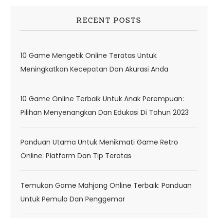
a
RECENT POSTS
t
i
10 Game Mengetik Online Teratas Untuk
o
Meningkatkan Kecepatan Dan Akurasi Anda
n
10 Game Online Terbaik Untuk Anak Perempuan:
Pilihan Menyenangkan Dan Edukasi Di Tahun 2023
Panduan Utama Untuk Menikmati Game Retro
Online: Platform Dan Tip Teratas
Temukan Game Mahjong Online Terbaik: Panduan
Untuk Pemula Dan Penggemar