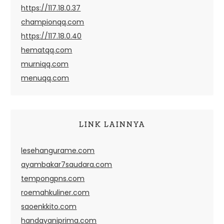
https://117.18.0.37
championqq.com
https://117.18.0.40
hematqq.com
murniqq.com
menuqq.com
LINK LAINNYA
lesehangurame.com
ayambakar7saudara.com
tempongpns.com
roemahkuliner.com
saoenkkito.com
handayaniprima.com