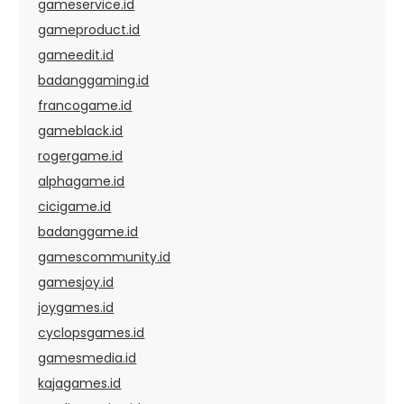
gameservice.id
gameproduct.id
gameedit.id
badanggaming.id
francogame.id
gameblack.id
rogergame.id
alphagame.id
cicigame.id
badanggame.id
gamescommunity.id
gamesjoy.id
joygames.id
cyclopsgames.id
gamesmedia.id
kajagames.id