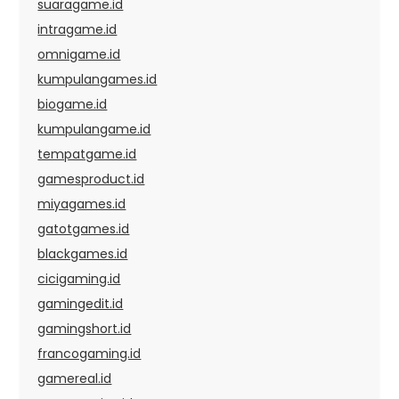
suaragame.id
intragame.id
omnigame.id
kumpulangames.id
biogame.id
kumpulangame.id
tempatgame.id
gamesproduct.id
miyagames.id
gatotgames.id
blackgames.id
cicigaming.id
gamingedit.id
gamingshort.id
francogaming.id
gamereal.id