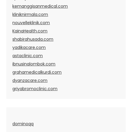
kemanggisanmedical.com
kliniknirmala.com
nouvelleklinik.com
KainaHealth.com
shabirahusada.com
yadikacare.com
astaclinic.com
ibnusinalombok.com
grahamedicalkurdi.com
dyanzacare.com
griyabromoclinic.com
dominoqq