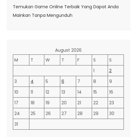
Temukan Game Online Terbaik Yang Dapat Anda
Mainkan Tanpa Mengunduh
August 2026
M
T
W
T
F
S
S
1
2
3
4
5
6
7
8
9
10
11
12
13
14
15
16
17
18
19
20
21
22
23
24
25
26
27
28
29
30
31