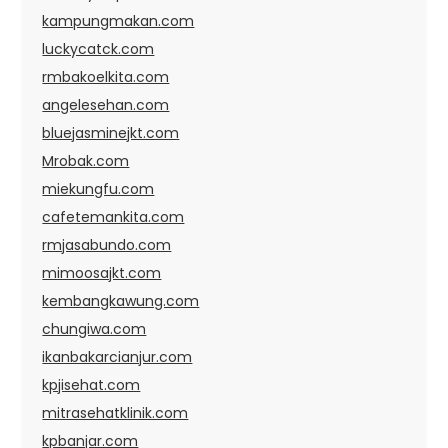
kampungmakan.com
luckycatck.com
rmbakoelkita.com
angelesehan.com
bluejasminejkt.com
Mrobak.com
miekungfu.com
cafetemankita.com
rmjasabundo.com
mimoosajkt.com
kembangkawung.com
chungiwa.com
ikanbakarcianjur.com
kpjisehat.com
mitrasehatklinik.com
kpbanjar.com