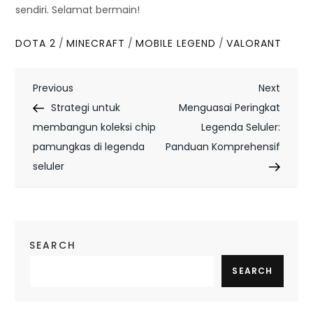
sendiri. Selamat bermain!
DOTA 2
/
MINECRAFT
/
MOBILE LEGEND
/
VALORANT
P
Previous
Next
Previous
Next
Post
Post
Strategi untuk
Menguasai Peringkat
o
membangun koleksi chip
Legenda Seluler:
s
pamungkas di legenda
Panduan Komprehensif
t
seluler
n
a
SEARCH
v
SEARCH
i
g