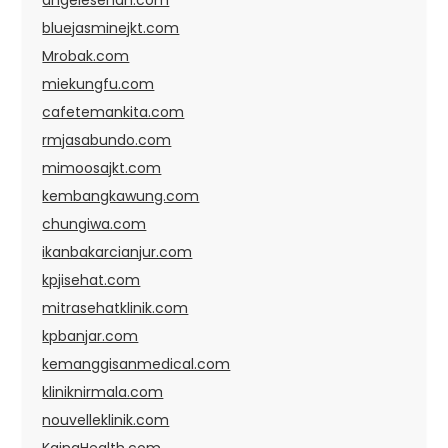
angelesehan.com
bluejasminejkt.com
Mrobak.com
miekungfu.com
cafetemankita.com
rmjasabundo.com
mimoosajkt.com
kembangkawung.com
chungiwa.com
ikanbakarcianjur.com
kpjisehat.com
mitrasehatklinik.com
kpbanjar.com
kemanggisanmedical.com
kliniknirmala.com
nouvelleklinik.com