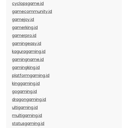
cyclopsgame.id
gamecommunity.id
gamejoy.id
gamerking.id
gamerpro.id
gamingeasy.id
kaguragaming.id
gamingname.id
gamingking.id
platformgaming.id
kinggaming.id
gogaming.id
dragongaming.id
ultigaming.id
multigaming.id
statusgaming.id