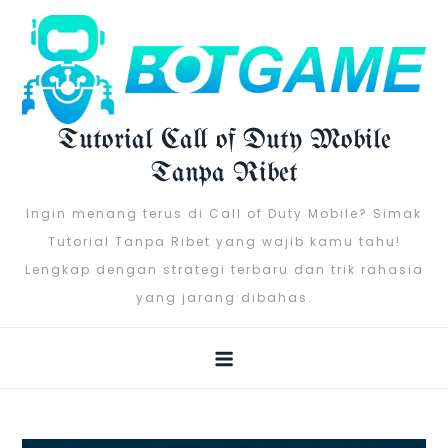
Skip
to
content
Tutorial Call of Duty Mobile
Tanpa Ribet
Ingin menang terus di Call of Duty Mobile? Simak
Tutorial Tanpa Ribet yang wajib kamu tahu!
Lengkap dengan strategi terbaru dan trik rahasia
yang jarang dibahas.