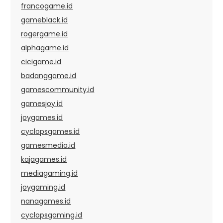
francogame.id
gameblack.id
rogergame.id
alphagame.id
cicigame.id
badanggame.id
gamescommunity.id
gamesjoy.id
joygames.id
cyclopsgames.id
gamesmedia.id
kajagames.id
mediagaming.id
joygaming.id
nanagames.id
cyclopsgaming.id