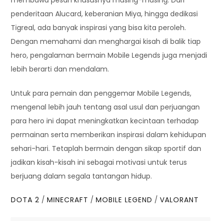
membawa pesan khususnya masing-masing. Dari
penderitaan Alucard, keberanian Miya, hingga dedikasi
Tigreal, ada banyak inspirasi yang bisa kita peroleh.
Dengan memahami dan menghargai kisah di balik tiap
hero, pengalaman bermain Mobile Legends juga menjadi
lebih berarti dan mendalam.
Untuk para pemain dan penggemar Mobile Legends,
mengenal lebih jauh tentang asal usul dan perjuangan
para hero ini dapat meningkatkan kecintaan terhadap
permainan serta memberikan inspirasi dalam kehidupan
sehari-hari. Tetaplah bermain dengan sikap sportif dan
jadikan kisah-kisah ini sebagai motivasi untuk terus
berjuang dalam segala tantangan hidup.
DOTA 2
/
MINECRAFT
/
MOBILE LEGEND
/
VALORANT