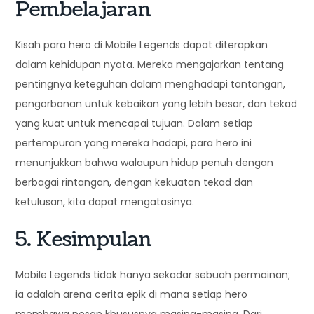
Pembelajaran
Kisah para hero di Mobile Legends dapat diterapkan
dalam kehidupan nyata. Mereka mengajarkan tentang
pentingnya keteguhan dalam menghadapi tantangan,
pengorbanan untuk kebaikan yang lebih besar, dan tekad
yang kuat untuk mencapai tujuan. Dalam setiap
pertempuran yang mereka hadapi, para hero ini
menunjukkan bahwa walaupun hidup penuh dengan
berbagai rintangan, dengan kekuatan tekad dan
ketulusan, kita dapat mengatasinya.
5. Kesimpulan
Mobile Legends tidak hanya sekadar sebuah permainan;
ia adalah arena cerita epik di mana setiap hero