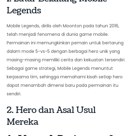
Legends
Mobile Legends, dirilis oleh Moonton pada tahun 2016,
telah menjadi fenomena di dunia game mobile.
Permainan ini memungkinkan pemain untuk bertarung
dalam mode 5-vs-5 dengan berbagai hero unik yang
masing-masing memiliki cerita dan kekuatan tersendiri.
Sebagai game strategi, Mobile Legends menuntut
kerjasama tim, sehingga memahami kisah setiap hero
dapat menambah dimensi baru pada permainan itu
sendiri.
2. Hero dan Asal Usul
Mereka