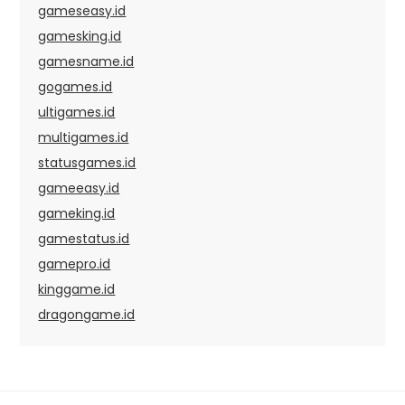
gameseasy.id
gamesking.id
gamesname.id
gogames.id
ultigames.id
multigames.id
statusgames.id
gameeasy.id
gameking.id
gamestatus.id
gamepro.id
kinggame.id
dragongame.id