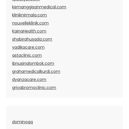
kemanggisanmedical.com
kliniknirmala.com
nouvelleklinik.com
KainaHealth.com
shabirahusada.com
yadikacare.com
astaclinic.com
ibnusinalombok.com
grahamedicalkurdi.com
dyanzacare.com
griyabromoclinic.com
dominoqq