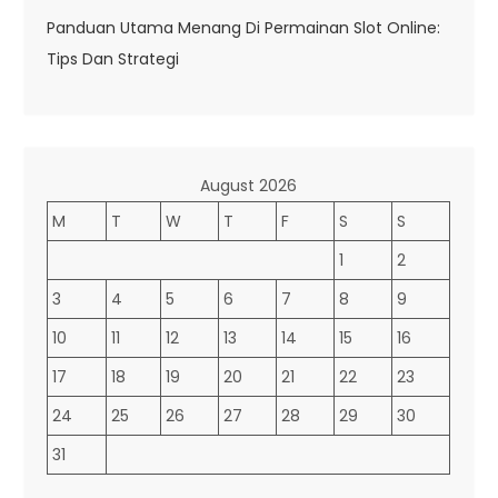
Panduan Utama Menang Di Permainan Slot Online:
Tips Dan Strategi
August 2026
M
T
W
T
F
S
S
1
2
3
4
5
6
7
8
9
10
11
12
13
14
15
16
17
18
19
20
21
22
23
24
25
26
27
28
29
30
31