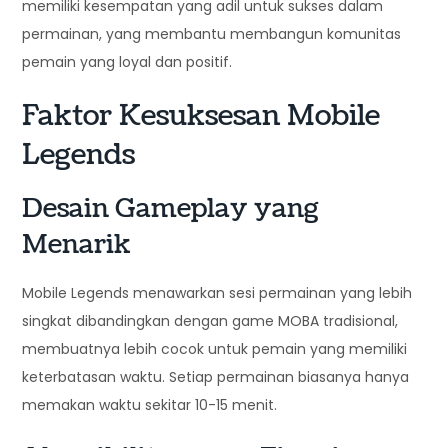
memiliki kesempatan yang adil untuk sukses dalam
permainan, yang membantu membangun komunitas
pemain yang loyal dan positif.
Faktor Kesuksesan Mobile
Legends
Desain Gameplay yang
Menarik
Mobile Legends menawarkan sesi permainan yang lebih
singkat dibandingkan dengan game MOBA tradisional,
membuatnya lebih cocok untuk pemain yang memiliki
keterbatasan waktu. Setiap permainan biasanya hanya
memakan waktu sekitar 10-15 menit.