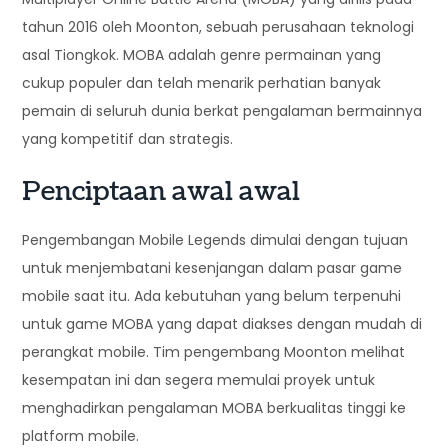
tahun 2016 oleh Moonton, sebuah perusahaan teknologi
asal Tiongkok. MOBA adalah genre permainan yang
cukup populer dan telah menarik perhatian banyak
pemain di seluruh dunia berkat pengalaman bermainnya
yang kompetitif dan strategis.
Penciptaan awal awal
Pengembangan Mobile Legends dimulai dengan tujuan
untuk menjembatani kesenjangan dalam pasar game
mobile saat itu. Ada kebutuhan yang belum terpenuhi
untuk game MOBA yang dapat diakses dengan mudah di
perangkat mobile. Tim pengembang Moonton melihat
kesempatan ini dan segera memulai proyek untuk
menghadirkan pengalaman MOBA berkualitas tinggi ke
platform mobile.