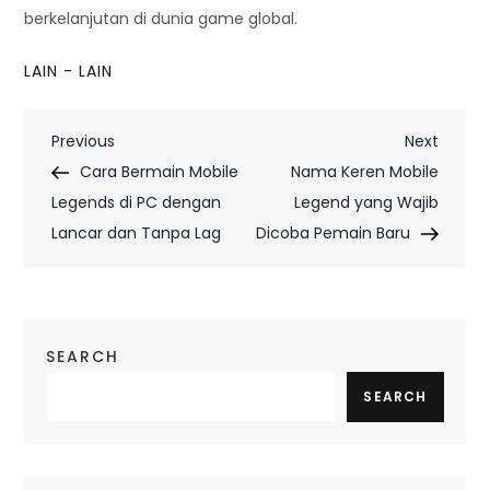
berkelanjutan di dunia game global.
LAIN - LAIN
P
Previous
Next
Previous
Next
Post
Post
Cara Bermain Mobile
Nama Keren Mobile
o
Legends di PC dengan
Legend yang Wajib
s
Lancar dan Tanpa Lag
Dicoba Pemain Baru
t
n
a
SEARCH
v
SEARCH
i
g