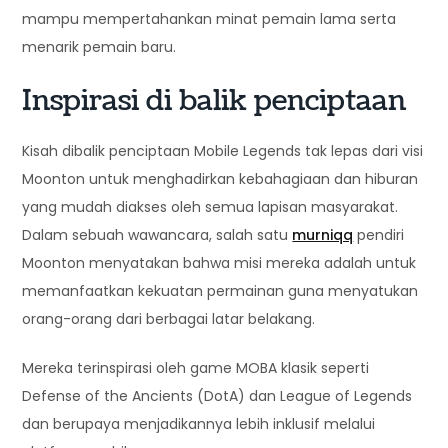
mampu mempertahankan minat pemain lama serta
menarik pemain baru.
Inspirasi di balik penciptaan
Kisah dibalik penciptaan Mobile Legends tak lepas dari visi
Moonton untuk menghadirkan kebahagiaan dan hiburan
yang mudah diakses oleh semua lapisan masyarakat.
Dalam sebuah wawancara, salah satu
murniqq
pendiri
Moonton menyatakan bahwa misi mereka adalah untuk
memanfaatkan kekuatan permainan guna menyatukan
orang-orang dari berbagai latar belakang.
Mereka terinspirasi oleh game MOBA klasik seperti
Defense of the Ancients (DotA) dan League of Legends
dan berupaya menjadikannya lebih inklusif melalui