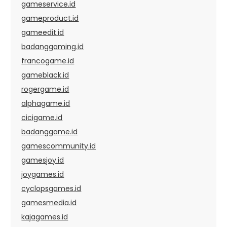
gameservice.id
gameproduct.id
gameedit.id
badanggaming.id
francogame.id
gameblack.id
rogergame.id
alphagame.id
cicigame.id
badanggame.id
gamescommunity.id
gamesjoy.id
joygames.id
cyclopsgames.id
gamesmedia.id
kajagames.id