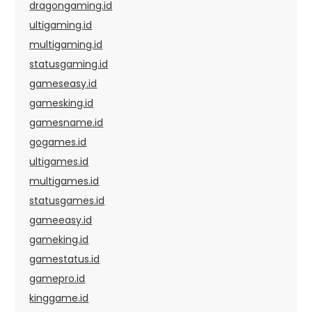
dragongaming.id
ultigaming.id
multigaming.id
statusgaming.id
gameseasy.id
gamesking.id
gamesname.id
gogames.id
ultigames.id
multigames.id
statusgames.id
gameeasy.id
gameking.id
gamestatus.id
gamepro.id
kinggame.id