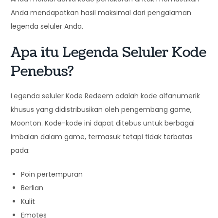
Anda mendapatkan hasil maksimal dari pengalaman
legenda seluler Anda.
Apa itu Legenda Seluler Kode
Penebus?
Legenda seluler Kode Redeem adalah kode alfanumerik
khusus yang didistribusikan oleh pengembang game,
Moonton. Kode-kode ini dapat ditebus untuk berbagai
imbalan dalam game, termasuk tetapi tidak terbatas
pada:
Poin pertempuran
Berlian
Kulit
Emotes