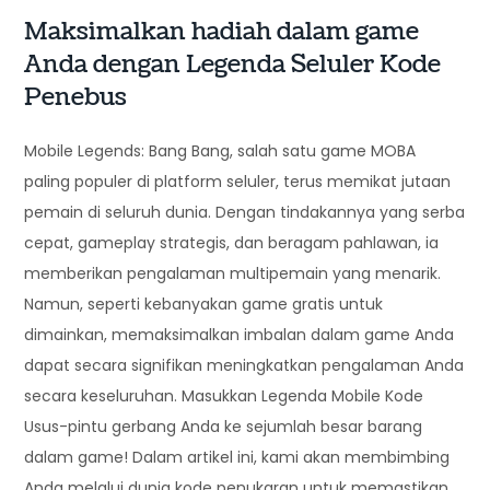
Maksimalkan hadiah dalam game
Anda dengan Legenda Seluler Kode
Penebus
Mobile Legends: Bang Bang, salah satu game MOBA
paling populer di platform seluler, terus memikat jutaan
pemain di seluruh dunia. Dengan tindakannya yang serba
cepat, gameplay strategis, dan beragam pahlawan, ia
memberikan pengalaman multipemain yang menarik.
Namun, seperti kebanyakan game gratis untuk
dimainkan, memaksimalkan imbalan dalam game Anda
dapat secara signifikan meningkatkan pengalaman Anda
secara keseluruhan. Masukkan Legenda Mobile Kode
Usus-pintu gerbang Anda ke sejumlah besar barang
dalam game! Dalam artikel ini, kami akan membimbing
Anda melalui dunia kode penukaran untuk memastikan