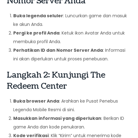
Nomor Server Anda
Buka legenda seluler
: Luncurkan game dan masuk
ke akun Anda.
Pergi ke profil Anda
: Ketuk ikon Avatar Anda untuk
membuka profil Anda.
Perhatikan ID dan Nomor Server Anda
: Informasi
ini akan diperlukan untuk proses penebusan.
Langkah 2: Kunjungi The
Redeem Center
Buka browser Anda
: Arahkan ke Pusat Penebus
Legenda Mobile Resmi di sini.
Masukkan informasi yang diperlukan
: Berikan ID
game Anda dan kode penukaran.
Kode verifikasi
: Klik “Kirim” untuk menerima kode