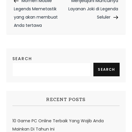
Post
Post
Momen Mobile
Menjelajahi Munculnya
o
Legends Memetastik
Layanan Joki di Legenda
s
yang akan membuat
Seluler
t
Anda tertawa
n
a
SEARCH
v
SEARCH
i
g
a
RECENT POSTS
t
i
10 Game PC Online Terbaik Yang Wajib Anda
o
Mainkan Di Tahun Ini