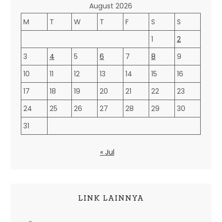
August 2026
M
T
W
T
F
S
S
1
2
3
4
5
6
7
8
9
10
11
12
13
14
15
16
17
18
19
20
21
22
23
24
25
26
27
28
29
30
31
« Jul
LINK LAINNYA