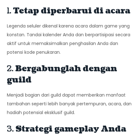
1.
Tetap diperbarui di acara
Legenda seluler dikenal karena acara dalam game yang
konstan. Tandai kalender Anda dan berpartisipasi secara
aktif untuk memaksimalkan penghasilan Anda dan
potensi kode penukaran.
2.
Bergabunglah dengan
guild
Menjadi bagian dari guild dapat memberikan manfaat
tambahan seperti lebih banyak pertempuran, acara, dan
hadiah potensial eksklusif guild.
3.
Strategi gameplay Anda