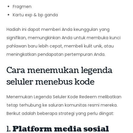
Fragmen
Kartu exp & bp ganda
Hadiah ini dapat memberi Anda keunggulan yang
signifikan, memungkinkan Anda untuk membuka kunci
pahlawan baru lebih cepat, membeli kulit unik, atau
meningkatkan pendapatan pertempuran Anda.
Cara menemukan legenda
seluler menebus kode
Menemukan Legenda Seluler Kode Redeem melibatkan
tetap terhubung ke saluran komunitas resmi mereka.
Berikut adalah beberapa strategi yang perlu diingat:
1.
Platform media sosial