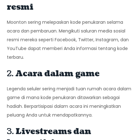
resmi
Moonton sering melepaskan kode penukaran selama
acara dan pembaruan. Mengikuti saluran media sosial
resmi mereka seperti Facebook, Twitter, Instagram, dan
YouTube dapat memberi Anda informasi tentang kode
terbaru.
2.
Acara dalam game
Legenda seluler sering menjadi tuan rumah acara dalam
game di mana kode penukaran ditawarkan sebagai
hadiah. Berpartisipasi dalam acara ini meningkatkan
peluang Anda untuk mendapatkannya.
3.
Livestreams dan