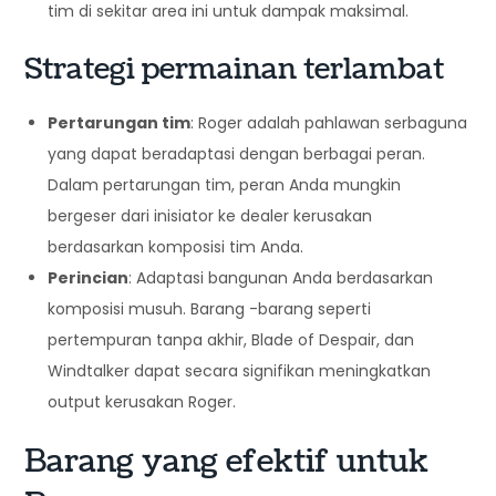
tim di sekitar area ini untuk dampak maksimal.
Strategi permainan terlambat
Pertarungan tim
: Roger adalah pahlawan serbaguna
yang dapat beradaptasi dengan berbagai peran.
Dalam pertarungan tim, peran Anda mungkin
bergeser dari inisiator ke dealer kerusakan
berdasarkan komposisi tim Anda.
Perincian
: Adaptasi bangunan Anda berdasarkan
komposisi musuh. Barang -barang seperti
pertempuran tanpa akhir, Blade of Despair, dan
Windtalker dapat secara signifikan meningkatkan
output kerusakan Roger.
Barang yang efektif untuk