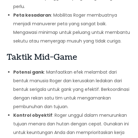
perlu.
Peta kesadaran
: Mobilitas Roger membuatnya
menjadi manuverer peta yang sangat baik.
Mengawasi minimap untuk peluang untuk membantu
sekutu atau menyergap musuh yang tidak curiga.
Taktik Mid-Game
Potensi gank
: Manfaatkan efek melambat dari
bentuk manusia Roger dan kerusakan ledakan dari
bentuk serigala untuk gank yang efektif. Berkoordinasi
dengan rekan satu tim untuk mengamankan
pembunuhan dan tujuan.
Kontrol obyektif
: Roger unggul dalam menurunkan
tujuan menara dan hutan dengan cepat. Gunakan ini
untuk keuntungan Anda dan memprioritaskan kerja