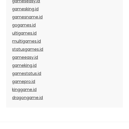
gameseasy.id
gamesking.id
gamesname.id
gogames.id
ultigames.id
multigames.id
statusgames.id
gameeasy.id
gameking.id
gamestatus.id
gamepro.id
kinggame.id
dragongame.id