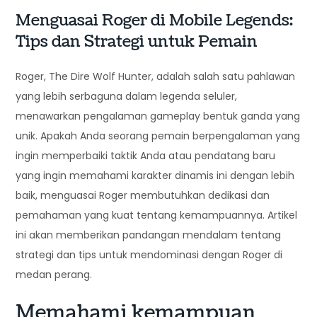
Menguasai Roger di Mobile Legends:
Tips dan Strategi untuk Pemain
Roger, The Dire Wolf Hunter, adalah salah satu pahlawan
yang lebih serbaguna dalam legenda seluler,
menawarkan pengalaman gameplay bentuk ganda yang
unik. Apakah Anda seorang pemain berpengalaman yang
ingin memperbaiki taktik Anda atau pendatang baru
yang ingin memahami karakter dinamis ini dengan lebih
baik, menguasai Roger membutuhkan dedikasi dan
pemahaman yang kuat tentang kemampuannya. Artikel
ini akan memberikan pandangan mendalam tentang
strategi dan tips untuk mendominasi dengan Roger di
medan perang.
Memahami kemampuan