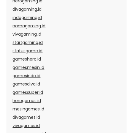
herogaming.id
divagaming.id
indogaming.id
namagaming.id
vivagaming.id
startgaming.id
statusgame.id
gameshero.id
gamesmesin.id
gamesindo.id
gamesdiva.id
gamessuper.id
herogames.id
mesingames.id
divagames.id
vivagames.id