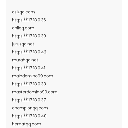
asikqq.com
https://117.18.0.36
ahliqq.com
https://117.18.0.39
jurusqq.net
https://117.18.0.42
murahqq.net
https://117.18.0.41
maindomino99.com
https://117.18.0.38
masterdomino99.com
https://117.18.0.37
championqq.com
https://117.18.0.40
hematqq.com