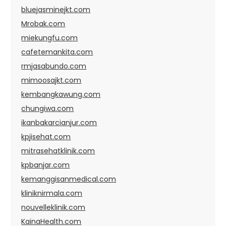
bluejasminejkt.com
Mrobak.com
miekungfu.com
cafetemankita.com
rmjasabundo.com
mimoosajkt.com
kembangkawung.com
chungiwa.com
ikanbakarcianjur.com
kpjisehat.com
mitrasehatklinik.com
kpbanjar.com
kemanggisanmedical.com
kliniknirmala.com
nouvelleklinik.com
KainaHealth.com