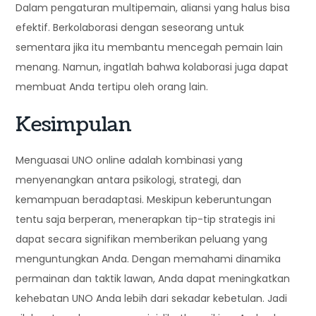
Dalam pengaturan multipemain, aliansi yang halus bisa
efektif. Berkolaborasi dengan seseorang untuk
sementara jika itu membantu mencegah pemain lain
menang. Namun, ingatlah bahwa kolaborasi juga dapat
membuat Anda tertipu oleh orang lain.
Kesimpulan
Menguasai UNO online adalah kombinasi yang
menyenangkan antara psikologi, strategi, dan
kemampuan beradaptasi. Meskipun keberuntungan
tentu saja berperan, menerapkan tip-tip strategis ini
dapat secara signifikan memberikan peluang yang
menguntungkan Anda. Dengan memahami dinamika
permainan dan taktik lawan, Anda dapat meningkatkan
kehebatan UNO Anda lebih dari sekadar kebetulan. Jadi