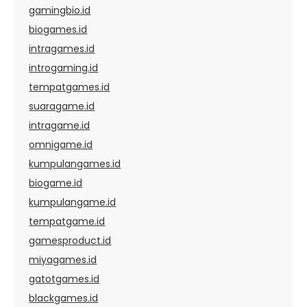
gamingbio.id
biogames.id
intragames.id
introgaming.id
tempatgames.id
suaragame.id
intragame.id
omnigame.id
kumpulangames.id
biogame.id
kumpulangame.id
tempatgame.id
gamesproduct.id
miyagames.id
gatotgames.id
blackgames.id