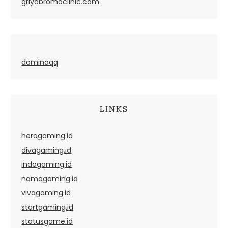
griyabromoclinic.com
dominoqq
LINKS
herogaming.id
divagaming.id
indogaming.id
namagaming.id
vivagaming.id
startgaming.id
statusgame.id