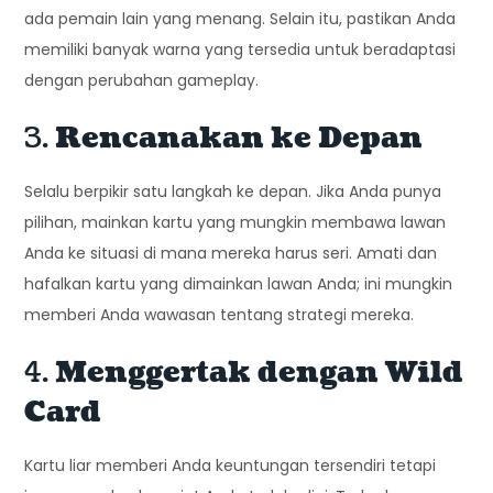
ada pemain lain yang menang. Selain itu, pastikan Anda
memiliki banyak warna yang tersedia untuk beradaptasi
dengan perubahan gameplay.
3.
Rencanakan ke Depan
Selalu berpikir satu langkah ke depan. Jika Anda punya
pilihan, mainkan kartu yang mungkin membawa lawan
Anda ke situasi di mana mereka harus seri. Amati dan
hafalkan kartu yang dimainkan lawan Anda; ini mungkin
memberi Anda wawasan tentang strategi mereka.
4.
Menggertak dengan Wild
Card
Kartu liar memberi Anda keuntungan tersendiri tetapi