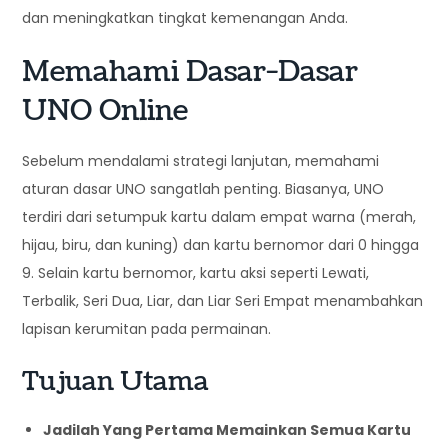
dan meningkatkan tingkat kemenangan Anda.
Memahami Dasar-Dasar
UNO Online
Sebelum mendalami strategi lanjutan, memahami
aturan dasar UNO sangatlah penting. Biasanya, UNO
terdiri dari setumpuk kartu dalam empat warna (merah,
hijau, biru, dan kuning) dan kartu bernomor dari 0 hingga
9. Selain kartu bernomor, kartu aksi seperti Lewati,
Terbalik, Seri Dua, Liar, dan Liar Seri Empat menambahkan
lapisan kerumitan pada permainan.
Tujuan Utama
Jadilah Yang Pertama Memainkan Semua Kartu