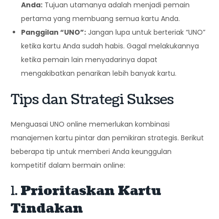
Anda:
Tujuan utamanya adalah menjadi pemain
pertama yang membuang semua kartu Anda.
Panggilan “UNO”:
Jangan lupa untuk berteriak “UNO”
ketika kartu Anda sudah habis. Gagal melakukannya
ketika pemain lain menyadarinya dapat
mengakibatkan penarikan lebih banyak kartu.
Tips dan Strategi Sukses
Menguasai UNO online memerlukan kombinasi
manajemen kartu pintar dan pemikiran strategis. Berikut
beberapa tip untuk memberi Anda keunggulan
kompetitif dalam bermain online:
1.
Prioritaskan Kartu
Tindakan