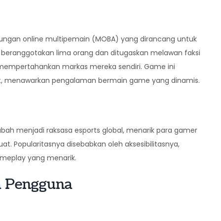
rungan online multipemain (MOBA) yang dirancang untuk
m beranggotakan lima orang dan ditugaskan melawan faksi
empertahankan markas mereka sendiri. Game ini
cepat, menawarkan pengalaman bermain game yang dinamis.
erubah menjadi raksasa esports global, menarik para gamer
at. Popularitasnya disebabkan oleh aksesibilitasnya,
meplay yang menarik.
a Pengguna