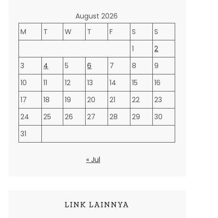
August 2026
M
T
W
T
F
S
S
1
2
3
4
5
6
7
8
9
10
11
12
13
14
15
16
17
18
19
20
21
22
23
24
25
26
27
28
29
30
31
« Jul
LINK LAINNYA