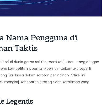
a Nama Pengguna di
nan Taktis
losal di dunia game seluler, memikat jutaan orang dengan
arena kompetitif ini, pemain-pemain terkemuka seperti
ng luar biasa dalam sorotan permainan. Artikel ini
t, mengkaji kehebatan strategis dan komitmen yang
le Legends