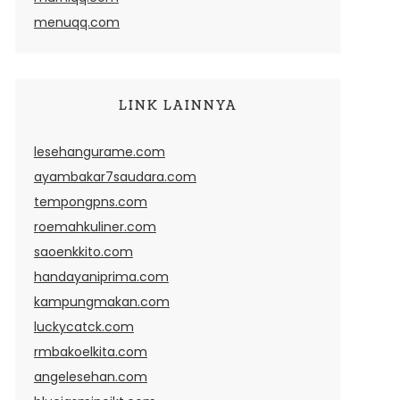
menuqq.com
LINK LAINNYA
lesehangurame.com
ayambakar7saudara.com
tempongpns.com
roemahkuliner.com
saoenkkito.com
handayaniprima.com
kampungmakan.com
luckycatck.com
rmbakoelkita.com
angelesehan.com