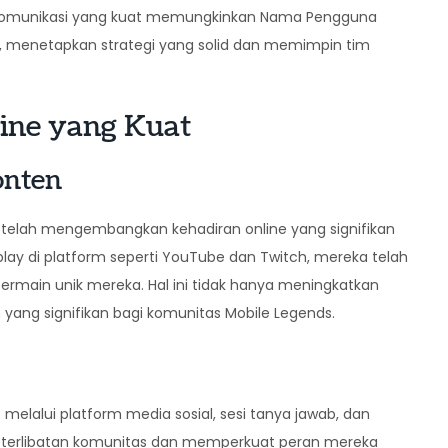
komunikasi yang kuat memungkinkan Nama Pengguna
if, menetapkan strategi yang solid dan memimpin tim
ine yang Kuat
onten
 telah mengembangkan kehadiran online yang signifikan
y di platform seperti YouTube dan Twitch, mereka telah
bermain unik mereka. Hal ini tidak hanya meningkatkan
yang signifikan bagi komunitas Mobile Legends.
melalui platform media sosial, sesi tanya jawab, dan
 keterlibatan komunitas dan memperkuat peran mereka