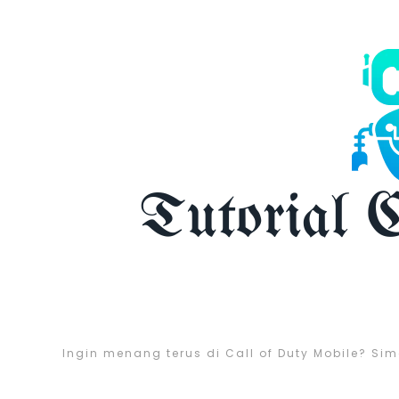
Skip
to
content
Tutorial 
Ingin menang terus di Call of Duty Mobile? Si