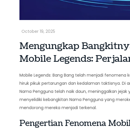
Mengungkap Bangkitny
Mobile Legends: Perjala
Mobile Legends: Bang Bang telah menjadi fenomena ko
hiruk pikuk pertarungan dan kedalaman taktisnya. Di 
Nama Pengguna telah naik daun, meninggalkan jejak ya
menyelidiki kebangkitan Nama Pengguna yang meroke
mendorong mereka menjadi terkenal.
Pengertian Fenomena Mobi