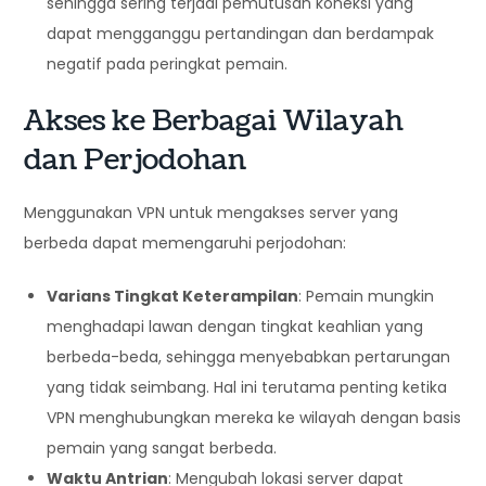
sehingga sering terjadi pemutusan koneksi yang
dapat mengganggu pertandingan dan berdampak
negatif pada peringkat pemain.
Akses ke Berbagai Wilayah
dan Perjodohan
Menggunakan VPN untuk mengakses server yang
berbeda dapat memengaruhi perjodohan:
Varians Tingkat Keterampilan
: Pemain mungkin
menghadapi lawan dengan tingkat keahlian yang
berbeda-beda, sehingga menyebabkan pertarungan
yang tidak seimbang. Hal ini terutama penting ketika
VPN menghubungkan mereka ke wilayah dengan basis
pemain yang sangat berbeda.
Waktu Antrian
: Mengubah lokasi server dapat