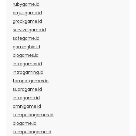
rubygame.id
argusgame.id
grockgame.id
survivalgame.id
safegame.id
gamingbio.id
biogames.id
intragames.id
introgaming.id
tempatgames.id
suaragame.id
intragame.id
omnigame.id
kumpulangames.id
biogame.id
kumpulangame.id