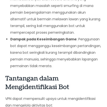
menyebabkan masalah seperti smurfing di mana
pemain berpengalaman menggunakan akun
alternatif untuk bermain melawan lawan yang kurang
terampil, sering kali menggunakan bot untuk
mempercepat proses pemeringkatan.
Dampak pada Keseimbangan Game
: Penggunaan
bot dapat mengganggu keseimbangan pertandingan,
karena bot seringkali kurang terampil dibandingkan
pemain manusia, sehingga menyebabkan lapangan
permainan tidak merata.
Tantangan dalam
Mengidentifikasi Bot
VPN dapat mempersulit upaya untuk mengidentifikasi
dan mengelola aktivitas bot: