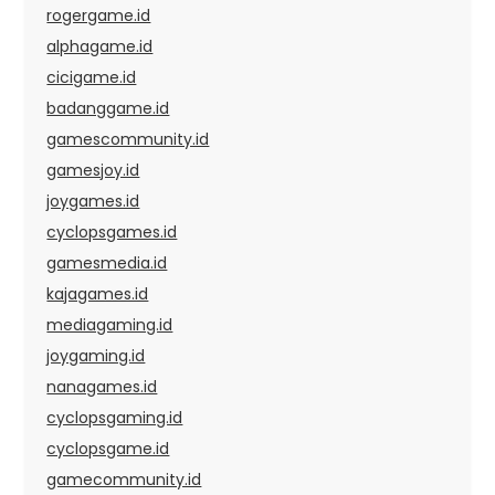
rogergame.id
alphagame.id
cicigame.id
badanggame.id
gamescommunity.id
gamesjoy.id
joygames.id
cyclopsgames.id
gamesmedia.id
kajagames.id
mediagaming.id
joygaming.id
nanagames.id
cyclopsgaming.id
cyclopsgame.id
gamecommunity.id