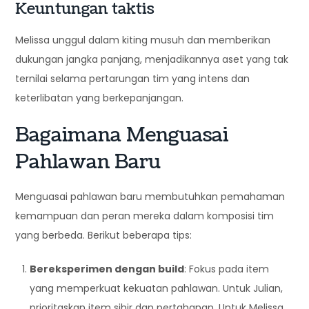
Keuntungan taktis
Melissa unggul dalam kiting musuh dan memberikan
dukungan jangka panjang, menjadikannya aset yang tak
ternilai selama pertarungan tim yang intens dan
keterlibatan yang berkepanjangan.
Bagaimana Menguasai
Pahlawan Baru
Menguasai pahlawan baru membutuhkan pemahaman
kemampuan dan peran mereka dalam komposisi tim
yang berbeda. Berikut beberapa tips:
Bereksperimen dengan build
: Fokus pada item
yang memperkuat kekuatan pahlawan. Untuk Julian,
prioritaskan item sihir dan pertahanan. Untuk Melissa,