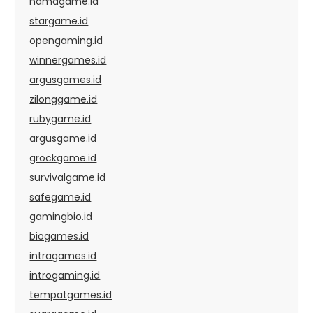
namagame.id
stargame.id
opengaming.id
winnergames.id
argusgames.id
zilonggame.id
rubygame.id
argusgame.id
grockgame.id
survivalgame.id
safegame.id
gamingbio.id
biogames.id
intragames.id
introgaming.id
tempatgames.id