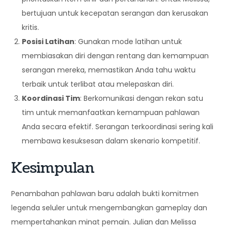
bertujuan untuk kecepatan serangan dan kerusakan
kritis.
Posisi Latihan
: Gunakan mode latihan untuk
membiasakan diri dengan rentang dan kemampuan
serangan mereka, memastikan Anda tahu waktu
terbaik untuk terlibat atau melepaskan diri.
Koordinasi Tim
: Berkomunikasi dengan rekan satu
tim untuk memanfaatkan kemampuan pahlawan
Anda secara efektif. Serangan terkoordinasi sering kali
membawa kesuksesan dalam skenario kompetitif.
Kesimpulan
Penambahan pahlawan baru adalah bukti komitmen
legenda seluler untuk mengembangkan gameplay dan
mempertahankan minat pemain. Julian dan Melissa