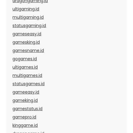
dragongaming.id
ultigaming.id
multigaming.id
statusgaming.id
gameseasy.id
gamesking.id
gamesname.id
gogames.id
ultigames.id
multigames.id
statusgames.id
gameeasy.id
gameking.id
gamestatus.id
gamepro.id
kinggame.id