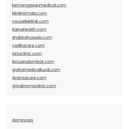
kemanggisanmedical.com
kliniknirmala.com
nouvelleklinik.com
KainaHealth.com
shabirahusada.com
yadikacare.com
astaclinic.com
ibnusinalombok.com
grahamedicalkurdi.com
dyanzacare.com
griyabromoclinic.com
dominoqq