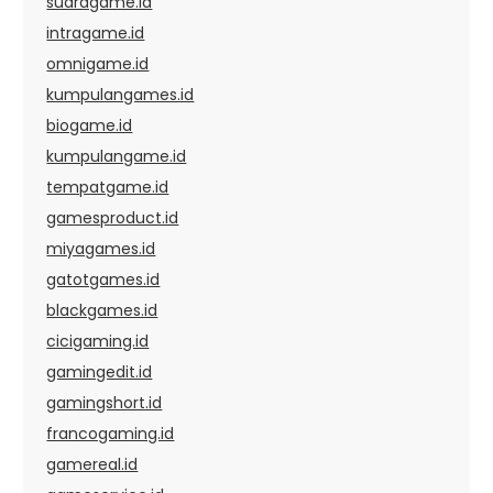
suaragame.id
intragame.id
omnigame.id
kumpulangames.id
biogame.id
kumpulangame.id
tempatgame.id
gamesproduct.id
miyagames.id
gatotgames.id
blackgames.id
cicigaming.id
gamingedit.id
gamingshort.id
francogaming.id
gamereal.id