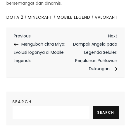
bersemangat dan dinamis.
DOTA 2
/
MINECRAFT
/
MOBILE LEGEND
/
VALORANT
P
Previous
Next
Previous
Next
Post
Post
Mengubah citra Miya:
Dampak Angela pada
o
Evolusi logonya di Mobile
Legenda Seluler:
s
Legends
Perjalanan Pahlawan
t
Dukungan
n
a
SEARCH
v
SEARCH
i
g