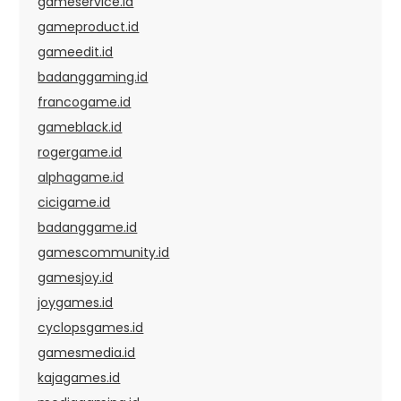
gameservice.id
gameproduct.id
gameedit.id
badanggaming.id
francogame.id
gameblack.id
rogergame.id
alphagame.id
cicigame.id
badanggame.id
gamescommunity.id
gamesjoy.id
joygames.id
cyclopsgames.id
gamesmedia.id
kajagames.id