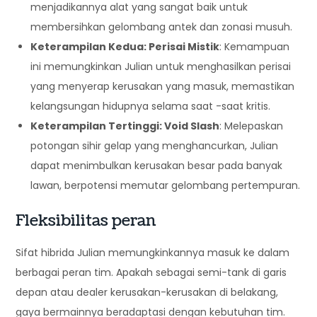
menjadikannya alat yang sangat baik untuk
membersihkan gelombang antek dan zonasi musuh.
Keterampilan Kedua: Perisai Mistik
: Kemampuan
ini memungkinkan Julian untuk menghasilkan perisai
yang menyerap kerusakan yang masuk, memastikan
kelangsungan hidupnya selama saat -saat kritis.
Keterampilan Tertinggi: Void Slash
: Melepaskan
potongan sihir gelap yang menghancurkan, Julian
dapat menimbulkan kerusakan besar pada banyak
lawan, berpotensi memutar gelombang pertempuran.
Fleksibilitas peran
Sifat hibrida Julian memungkinkannya masuk ke dalam
berbagai peran tim. Apakah sebagai semi-tank di garis
depan atau dealer kerusakan-kerusakan di belakang,
gaya bermainnya beradaptasi dengan kebutuhan tim.