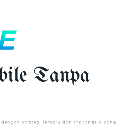
bile Tanpa
 dengan strategi terbaru dan trik rahasia yang