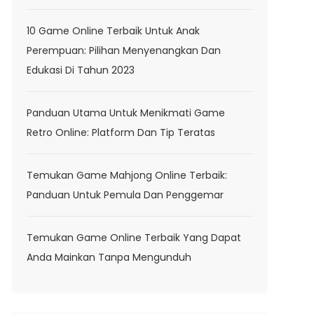
10 Game Online Terbaik Untuk Anak
Perempuan: Pilihan Menyenangkan Dan
Edukasi Di Tahun 2023
Panduan Utama Untuk Menikmati Game
Retro Online: Platform Dan Tip Teratas
Temukan Game Mahjong Online Terbaik:
Panduan Untuk Pemula Dan Penggemar
Temukan Game Online Terbaik Yang Dapat
Anda Mainkan Tanpa Mengunduh