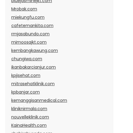
bluejasminejkt.com
Mrobak.com
miekungfu.com
cafetemankita.com
rmjasabundo.com
mimoosajkt.com
kembangkawung.com
chungiwa.com
ikanbakarcianjur.com
kpjisehat.com
mitrasehatklinik.com
kpbanjar.com
kemanggisanmedical.com
kliniknirmala.com
nouvelleklinik.com
KainaHealth.com