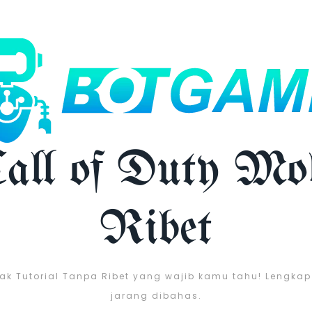
Call of Duty Mo
Ribet
mak Tutorial Tanpa Ribet yang wajib kamu tahu! Lengkap
jarang dibahas.