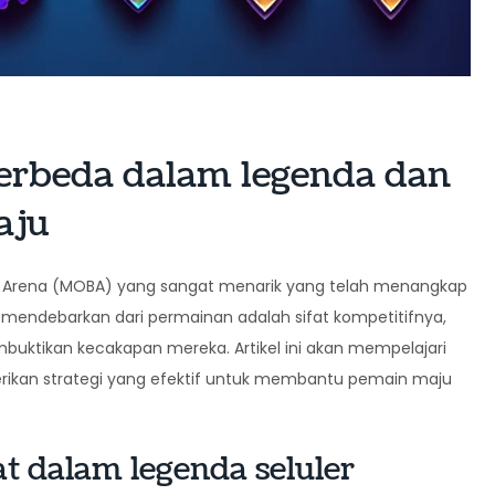
berbeda dalam legenda dan
aju
le Arena (MOBA) yang sangat menarik yang telah menangkap
g mendebarkan dari permainan adalah sifat kompetitifnya,
uktikan kecakapan mereka. Artikel ini akan mempelajari
rikan strategi yang efektif untuk membantu pemain maju
 dalam legenda seluler