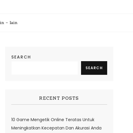
in – lain
SEARCH
SEARCH
RECENT POSTS
10 Game Mengetik Online Teratas Untuk
Meningkatkan Kecepatan Dan Akurasi Anda