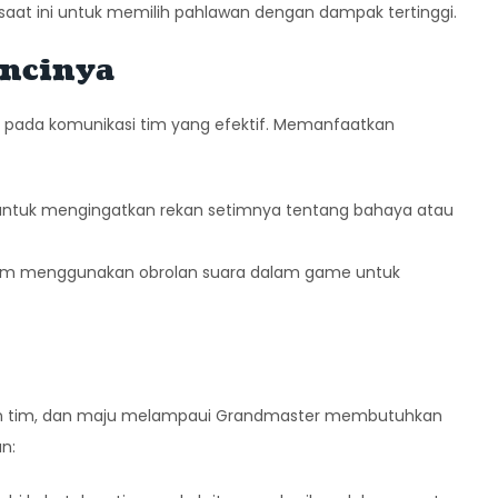
saat ini untuk memilih pahlawan dengan dampak tertinggi.
uncinya
ng pada komunikasi tim yang efektif. Memanfaatkan
ntuk mengingatkan rekan setimnya tentang bahaya atau
u tim menggunakan obrolan suara dalam game untuk
nan tim, dan maju melampaui Grandmaster membutuhkan
n: