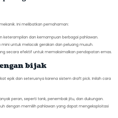
 mekanik. Ini melibatkan pemahaman:
ngan keterampilan dan kemampuan berbagai pahlawan.
mini untuk melacak gerakan dan peluang musuh.
yang secara efektif untuk memaksimalkan pendapatan emas.
dengan bijak
at epik dan seterusnya karena sistem draft pick. Inilah cara
yak peran, seperti tank, penembak jitu, dan dukungan.
usuh dengan memilih pahlawan yang dapat mengeksploitasi