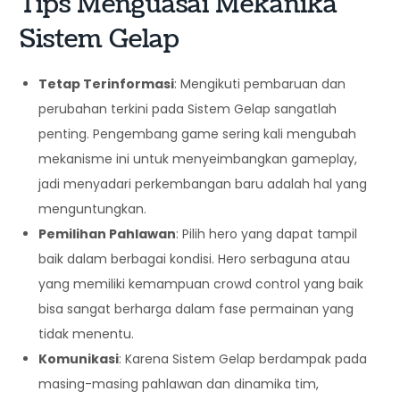
Tips Menguasai Mekanika
Sistem Gelap
Tetap Terinformasi
: Mengikuti pembaruan dan
perubahan terkini pada Sistem Gelap sangatlah
penting. Pengembang game sering kali mengubah
mekanisme ini untuk menyeimbangkan gameplay,
jadi menyadari perkembangan baru adalah hal yang
menguntungkan.
Pemilihan Pahlawan
: Pilih hero yang dapat tampil
baik dalam berbagai kondisi. Hero serbaguna atau
yang memiliki kemampuan crowd control yang baik
bisa sangat berharga dalam fase permainan yang
tidak menentu.
Komunikasi
: Karena Sistem Gelap berdampak pada
masing-masing pahlawan dan dinamika tim,