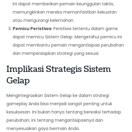
ini dapat memberikan pemain keunggulan taktis,
memungkinkan mereka memanfaatkan kekuatan
atau mengurangi kelemahan.
Pemicu Peristiwa
: Peristiwa tertentu dalam game
dapat memicu Sistem Gelap. Mengetahui pemicu ini
dapat membantu pemain mengantisipasi perubahan
dan mempersiapkan strategi yang sesuai.
Implikasi Strategis Sistem
Gelap
Mengintegrasikan Sistem Gelap ke dalam strategi
gameplay Anda bisa menjadi sangat penting untuk
kesuksesan. Ini bukan hanya tentang bereaksi terhadap
perubahan; ini tentang mengantisipasinya dan
menyesuaikan gaya bermain Anda.