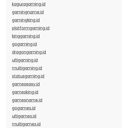
kaguragaming.id
gamingname.id
gamingking.id
platformgaming.id
kinggaming.id
gogaming.id
dragongaming.id
ultigaming.id
multigaming.id
statusgaming.id
gameseasy.id
gamesking.id
gamesname.id
gogames.id
ultigames.id
multigames.id