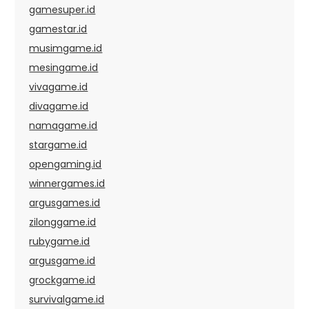
gamesuper.id
gamestar.id
musimgame.id
mesingame.id
vivagame.id
divagame.id
namagame.id
stargame.id
opengaming.id
winnergames.id
argusgames.id
zilonggame.id
rubygame.id
argusgame.id
grockgame.id
survivalgame.id