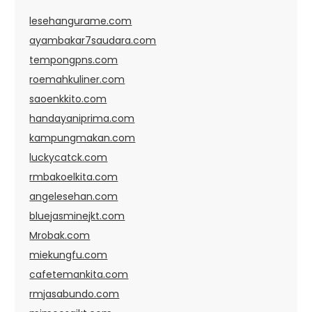
lesehangurame.com
ayambakar7saudara.com
tempongpns.com
roemahkuliner.com
saoenkkito.com
handayaniprima.com
kampungmakan.com
luckycatck.com
rmbakoelkita.com
angelesehan.com
bluejasminejkt.com
Mrobak.com
miekungfu.com
cafetemankita.com
rmjasabundo.com