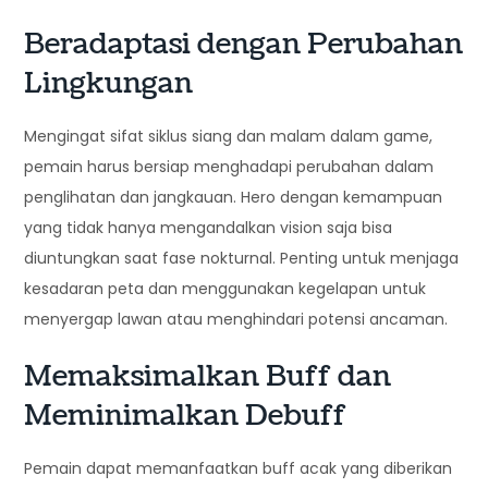
Beradaptasi dengan Perubahan
Lingkungan
Mengingat sifat siklus siang dan malam dalam game,
pemain harus bersiap menghadapi perubahan dalam
penglihatan dan jangkauan. Hero dengan kemampuan
yang tidak hanya mengandalkan vision saja bisa
diuntungkan saat fase nokturnal. Penting untuk menjaga
kesadaran peta dan menggunakan kegelapan untuk
menyergap lawan atau menghindari potensi ancaman.
Memaksimalkan Buff dan
Meminimalkan Debuff
Pemain dapat memanfaatkan buff acak yang diberikan