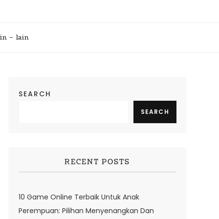
in – lain
SEARCH
SEARCH
RECENT POSTS
10 Game Online Terbaik Untuk Anak
Perempuan: Pilihan Menyenangkan Dan