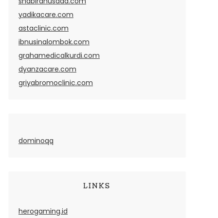
shabirahusada.com
yadikacare.com
astaclinic.com
ibnusinalombok.com
grahamedicalkurdi.com
dyanzacare.com
griyabromoclinic.com
dominoqq
LINKS
herogaming.id