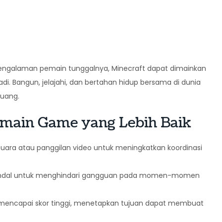
ngalaman pemain tunggalnya, Minecraft dapat dimainkan
di. Bangun, jelajahi, dan bertahan hidup bersama di dunia
luang.
rmain Game yang Lebih Baik
uara atau panggilan video untuk meningkatkan koordinasi
 andal untuk menghindari gangguan pada momen-momen
 mencapai skor tinggi, menetapkan tujuan dapat membuat