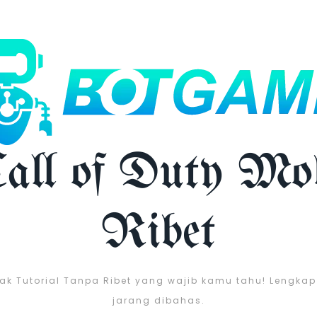
Call of Duty Mo
Ribet
mak Tutorial Tanpa Ribet yang wajib kamu tahu! Lengkap
jarang dibahas.