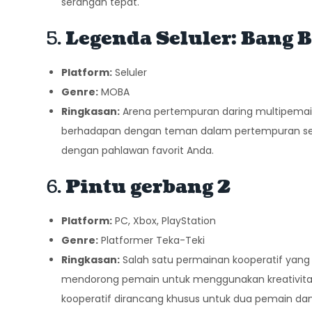
serangan tepat.
5.
Legenda Seluler: Bang 
Platform:
Seluler
Genre:
MOBA
Ringkasan:
Arena pertempuran daring multipemai
berhadapan dengan teman dalam pertempuran seru
dengan pahlawan favorit Anda.
6.
Pintu gerbang 2
Platform:
PC, Xbox, PlayStation
Genre:
Platformer Teka-Teki
Ringkasan:
Salah satu permainan kooperatif yan
mendorong pemain untuk menggunakan kreativita
kooperatif dirancang khusus untuk dua pemain d