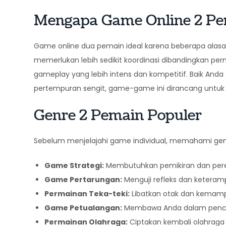
Mengapa Game Online 2 Pe
Game online dua pemain ideal karena beberapa alasa
memerlukan lebih sedikit koordinasi dibandingkan per
gameplay yang lebih intens dan kompetitif. Baik An
pertempuran sengit, game-game ini dirancang untu
Genre 2 Pemain Populer
Sebelum menjelajahi game individual, memahami ge
Game Strategi:
Membutuhkan pemikiran dan pere
Game Pertarungan:
Menguji refleks dan keteramp
Permainan Teka-teki:
Libatkan otak dan kemam
Game Petualangan:
Membawa Anda dalam pencaria
Permainan Olahraga:
Ciptakan kembali olahraga f