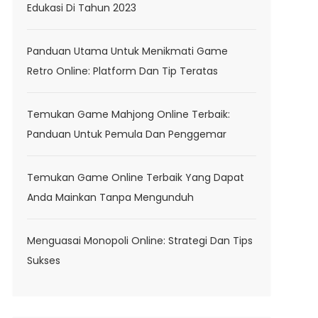
Edukasi Di Tahun 2023
Panduan Utama Untuk Menikmati Game
Retro Online: Platform Dan Tip Teratas
Temukan Game Mahjong Online Terbaik:
Panduan Untuk Pemula Dan Penggemar
Temukan Game Online Terbaik Yang Dapat
Anda Mainkan Tanpa Mengunduh
Menguasai Monopoli Online: Strategi Dan Tips
Sukses