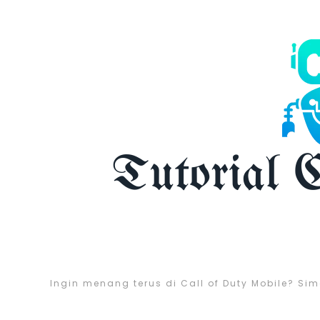
Skip
to
content
Tutorial 
Ingin menang terus di Call of Duty Mobile? Si