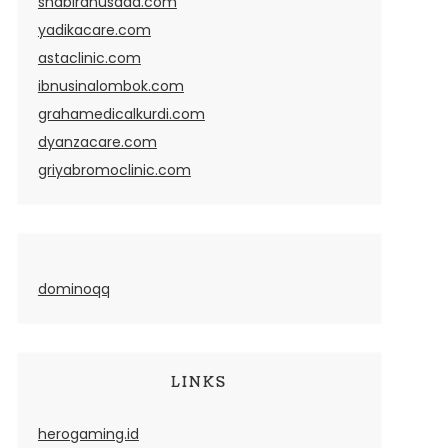
shabirahusada.com
yadikacare.com
astaclinic.com
ibnusinalombok.com
grahamedicalkurdi.com
dyanzacare.com
griyabromoclinic.com
dominoqq
LINKS
herogaming.id