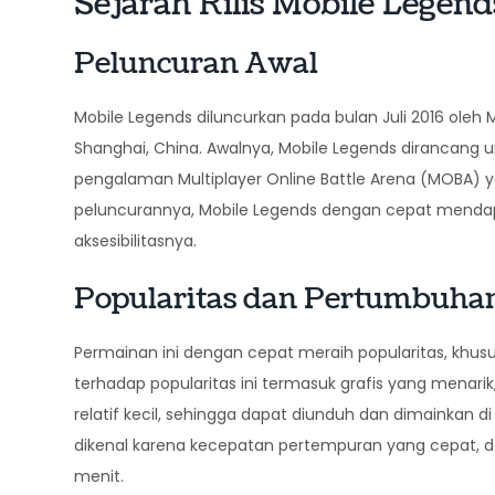
Sejarah Rilis Mobile Legend
Peluncuran Awal
Mobile Legends diluncurkan pada bulan Juli 2016 ole
Shanghai, China. Awalnya, Mobile Legends dirancang 
pengalaman Multiplayer Online Battle Arena (MOBA) y
peluncurannya, Mobile Legends dengan cepat menda
aksesibilitasnya.
Popularitas dan Pertumbuha
Permainan ini dengan cepat meraih popularitas, khusu
terhadap popularitas ini termasuk grafis yang menarik,
relatif kecil, sehingga dapat diunduh dan dimainkan d
dikenal karena kecepatan pertempuran yang cepat, de
menit.