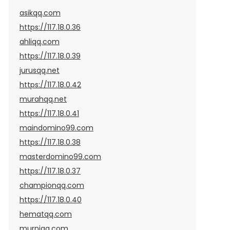
asikqq.com
https://117.18.0.36
ahliqq.com
https://117.18.0.39
jurusqq.net
https://117.18.0.42
murahqq.net
https://117.18.0.41
maindomino99.com
https://117.18.0.38
masterdomino99.com
https://117.18.0.37
championqq.com
https://117.18.0.40
hematqq.com
murniqq.com