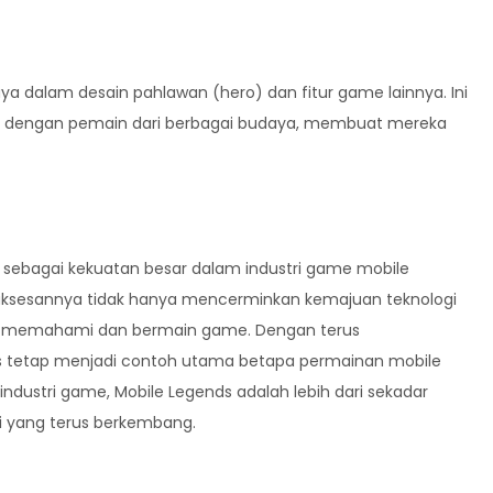
a dalam desain pahlawan (hero) dan fitur game lainnya. Ini
dengan pemain dari berbagai budaya, membuat mereka
 sebagai kekuatan besar dalam industri game mobile
uksesannya tidak hanya mencerminkan kemajuan teknologi
ita memahami dan bermain game. Dengan terus
s tetap menjadi contoh utama betapa permainan mobile
ndustri game, Mobile Legends adalah lebih dari sekadar
 yang terus berkembang.
T