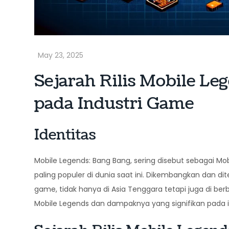
Sejarah Rilis Mobile L
pada Industri Game
Identitas
Mobile Legends: Bang Bang, sering disebut sebagai Mo
paling populer di dunia saat ini. Dikembangkan dan di
game, tidak hanya di Asia Tenggara tetapi juga di berb
Mobile Legends dan dampaknya yang signifikan pada 