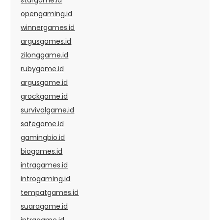
stargame.id
opengaming.id
winnergames.id
argusgames.id
zilonggame.id
rubygame.id
argusgame.id
grockgame.id
survivalgame.id
safegame.id
gamingbio.id
biogames.id
intragames.id
introgaming.id
tempatgames.id
suaragame.id