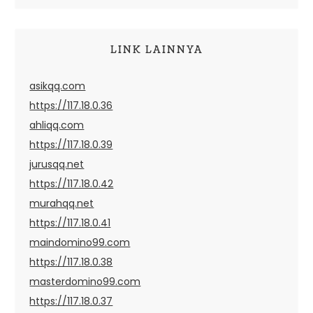
LINK LAINNYA
asikqq.com
https://117.18.0.36
ahliqq.com
https://117.18.0.39
jurusqq.net
https://117.18.0.42
murahqq.net
https://117.18.0.41
maindomino99.com
https://117.18.0.38
masterdomino99.com
https://117.18.0.37