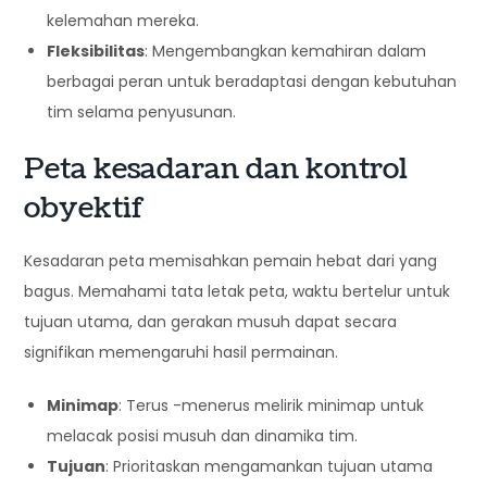
kelemahan mereka.
Fleksibilitas
: Mengembangkan kemahiran dalam
berbagai peran untuk beradaptasi dengan kebutuhan
tim selama penyusunan.
Peta kesadaran dan kontrol
obyektif
Kesadaran peta memisahkan pemain hebat dari yang
bagus. Memahami tata letak peta, waktu bertelur untuk
tujuan utama, dan gerakan musuh dapat secara
signifikan memengaruhi hasil permainan.
Minimap
: Terus -menerus melirik minimap untuk
melacak posisi musuh dan dinamika tim.
Tujuan
: Prioritaskan mengamankan tujuan utama