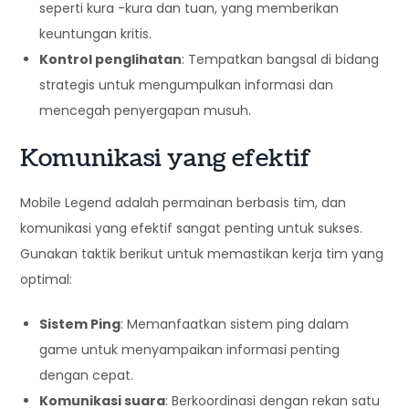
seperti kura -kura dan tuan, yang memberikan
keuntungan kritis.
Kontrol penglihatan
: Tempatkan bangsal di bidang
strategis untuk mengumpulkan informasi dan
mencegah penyergapan musuh.
Komunikasi yang efektif
Mobile Legend adalah permainan berbasis tim, dan
komunikasi yang efektif sangat penting untuk sukses.
Gunakan taktik berikut untuk memastikan kerja tim yang
optimal:
Sistem Ping
: Memanfaatkan sistem ping dalam
game untuk menyampaikan informasi penting
dengan cepat.
Komunikasi suara
: Berkoordinasi dengan rekan satu