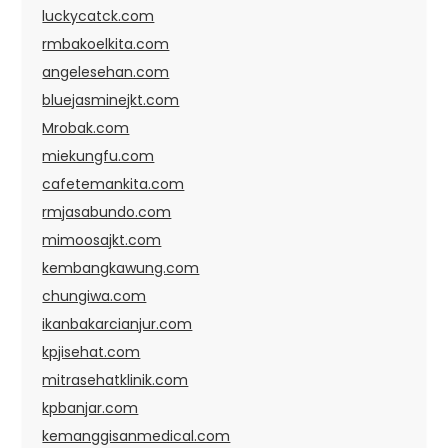
luckycatck.com
rmbakoelkita.com
angelesehan.com
bluejasminejkt.com
Mrobak.com
miekungfu.com
cafetemankita.com
rmjasabundo.com
mimoosajkt.com
kembangkawung.com
chungiwa.com
ikanbakarcianjur.com
kpjisehat.com
mitrasehatklinik.com
kpbanjar.com
kemanggisanmedical.com