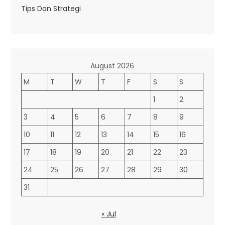
Tips Dan Strategi
August 2026
M
T
W
T
F
S
S
1
2
3
4
5
6
7
8
9
10
11
12
13
14
15
16
17
18
19
20
21
22
23
24
25
26
27
28
29
30
31
« Jul