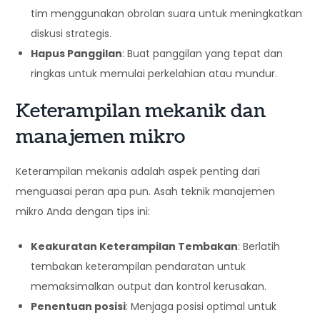
tim menggunakan obrolan suara untuk meningkatkan
diskusi strategis.
Hapus Panggilan
: Buat panggilan yang tepat dan
ringkas untuk memulai perkelahian atau mundur.
Keterampilan mekanik dan
manajemen mikro
Keterampilan mekanis adalah aspek penting dari
menguasai peran apa pun. Asah teknik manajemen
mikro Anda dengan tips ini:
Keakuratan Keterampilan Tembakan
: Berlatih
tembakan keterampilan pendaratan untuk
memaksimalkan output dan kontrol kerusakan.
Penentuan posisi
: Menjaga posisi optimal untuk