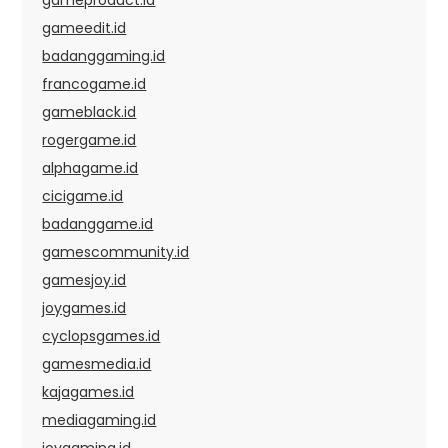
gameproduct.id
gameedit.id
badanggaming.id
francogame.id
gameblack.id
rogergame.id
alphagame.id
cicigame.id
badanggame.id
gamescommunity.id
gamesjoy.id
joygames.id
cyclopsgames.id
gamesmedia.id
kajagames.id
mediagaming.id