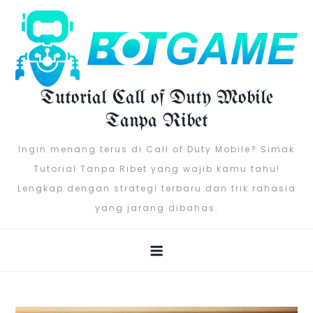
Skip
to
content
Tutorial Call of Duty Mobile
Tanpa Ribet
Ingin menang terus di Call of Duty Mobile? Simak
Tutorial Tanpa Ribet yang wajib kamu tahu!
Lengkap dengan strategi terbaru dan trik rahasia
yang jarang dibahas.