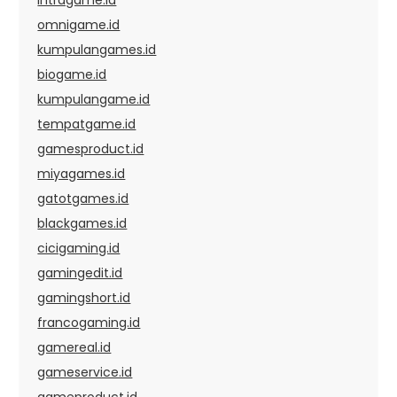
intragame.id
omnigame.id
kumpulangames.id
biogame.id
kumpulangame.id
tempatgame.id
gamesproduct.id
miyagames.id
gatotgames.id
blackgames.id
cicigaming.id
gamingedit.id
gamingshort.id
francogaming.id
gamereal.id
gameservice.id