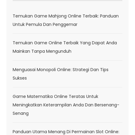
i
o
Temukan Game Mahjong Online Terbaik: Panduan
Untuk Pemula Dan Penggemar
n
Temukan Game Online Terbaik Yang Dapat Anda
Mainkan Tanpa Mengunduh
Menguasai Monopoli Online: Strategi Dan Tips
Sukses
Game Matematika Online Teratas Untuk
Meningkatkan Keterampilan Anda Dan Bersenang-
Senang
Panduan Utama Menang Di Permainan Slot Online: