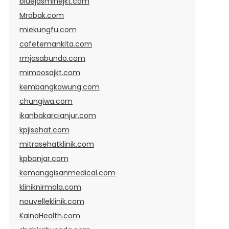
bluejasminejkt.com
Mrobak.com
miekungfu.com
cafetemankita.com
rmjasabundo.com
mimoosajkt.com
kembangkawung.com
chungiwa.com
ikanbakarcianjur.com
kpjisehat.com
mitrasehatklinik.com
kpbanjar.com
kemanggisanmedical.com
kliniknirmala.com
nouvelleklinik.com
KainaHealth.com