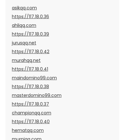
asikqq.com
https://117.18.0.36
ahliqq.com
https://117.18.0.39
jurusqq.net
https://117.18.0.42
murahqq.net
https://117.18.0.41
maindomino99.com
https://117.18.0.38
masterdomino99.com
https://117.18.0.37
championqq.com
https://117.18.0.40
hematqq.com
murniqq.com