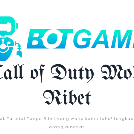
Call of Duty Mo
Ribet
mak Tutorial Tanpa Ribet yang wajib kamu tahu! Lengkap
jarang dibahas.