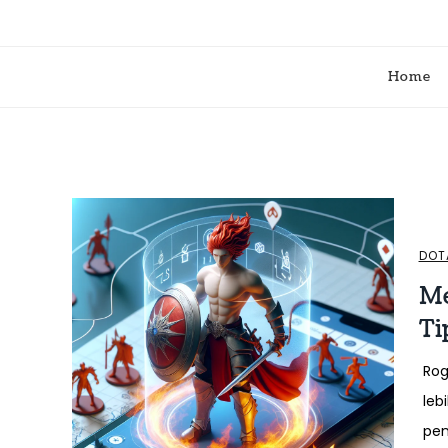
Home
DOT
Me
Ti
Rog
leb
pen