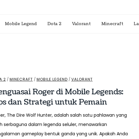
Mobile Legend
Dota 2
Valorant
Minecraft
La
A 2
/
MINECRAFT
/
MOBILE LEGEND
/
VALORANT
nguasai Roger di Mobile Legends:
ps dan Strategi untuk Pemain
er, The Dire Wolf Hunter, adalah salah satu pahlawan yang
ih serbaguna dalam legenda seluler, menawarkan
galaman gameplay bentuk ganda yang unik. Apakah Anda