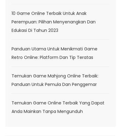
10 Game Online Terbaik Untuk Anak
Perempuan: Pilihan Menyenangkan Dan
Edukasi Di Tahun 2023
Panduan Utama Untuk Menikmati Game
Retro Online: Platform Dan Tip Teratas
Temukan Game Mahjong Online Terbaik:
Panduan Untuk Pemula Dan Penggemar
Temukan Game Online Terbaik Yang Dapat
Anda Mainkan Tanpa Mengunduh