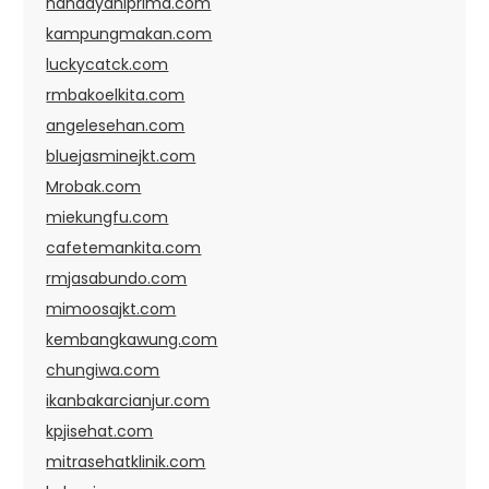
handayaniprima.com
kampungmakan.com
luckycatck.com
rmbakoelkita.com
angelesehan.com
bluejasminejkt.com
Mrobak.com
miekungfu.com
cafetemankita.com
rmjasabundo.com
mimoosajkt.com
kembangkawung.com
chungiwa.com
ikanbakarcianjur.com
kpjisehat.com
mitrasehatklinik.com