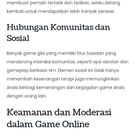
membuat pemain tertarik dan terlibat, selalu datang
kembali untuk mendapatkan lebih banyak sensasi.
Hubungan Komunitas dan
Sosial
Banyak game gila yang memiliki fitur bawaan yang
mendorong interaksi komunitas, seperti opsi obrolan dan
gameplay berbasis tim. Elemen sosial ini tidak hanya
menambah kesenangan tetapi juga memungkinkan
Anda berbagi kemenangan dan kegagalan game Anda
dengan orang lain.
Keamanan dan Moderasi
dalam Game Online