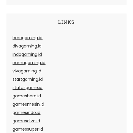
LINKS
herogaming.id
divagaming.id
indogaming.id
namagaming.id
vivagaming.id
startgaming.id
statusgame.id
gameshero.id
gamesmesin.id
gamesindo.id
gamesdiva.id
gamessuper.id