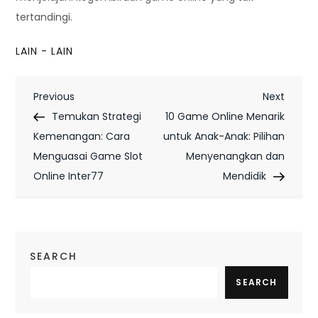
tertandingi.
LAIN - LAIN
P
Previous
Next
Previous
Next
Post
Post
Temukan Strategi
10 Game Online Menarik
o
Kemenangan: Cara
untuk Anak-Anak: Pilihan
s
Menguasai Game Slot
Menyenangkan dan
t
Online Inter77
Mendidik
n
a
SEARCH
v
SEARCH
i