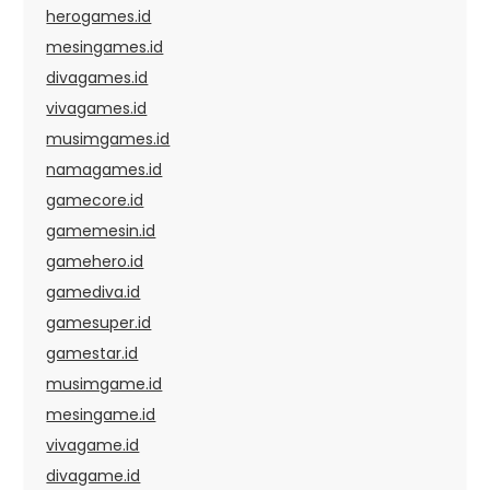
herogames.id
mesingames.id
divagames.id
vivagames.id
musimgames.id
namagames.id
gamecore.id
gamemesin.id
gamehero.id
gamediva.id
gamesuper.id
gamestar.id
musimgame.id
mesingame.id
vivagame.id
divagame.id