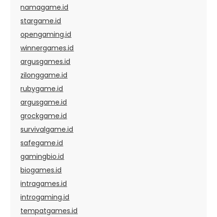
namagame.id
stargame.id
opengaming.id
winnergames.id
argusgames.id
zilonggame.id
rubygame.id
argusgame.id
grockgame.id
survivalgame.id
safegame.id
gamingbio.id
biogames.id
intragames.id
introgaming.id
tempatgames.id