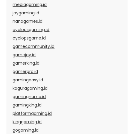
mediagaming.id
joygaming.id
nanagames.id
cyclopsgaming.id
cyclopsgame.id
gamecommunity.id
gamejoy.id
gamerking.id
gamerpro.id
gamingeasy.id
kaguragaming.id
gamingname.id
gamingking.id
platformgaming.id
kinggaming.id
gogaming.id