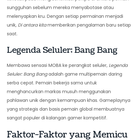
sungguhan sebelum mereka menyabotase atau
melenyapkan kru. Dengan setiap permainan menjadi
unik,
Di antara kita
memberikan pengalaman baru setiap
saat.
Legenda Seluler: Bang Bang
Membawa sensasi MOBA ke perangkat seluler,
Legenda
Seluler: Bang Bang
adalah game multipemain daring
serba cepat. Pemain bekerja sama untuk
menghancurkan markas musuh menggunakan
pahlawan unik dengan kemampuan khas. Gameplaynya
yang strategis dan basis pemain global membuatnya
sangat populer di kalangan gamer kompetitif.
Faktor-Faktor yang Memicu