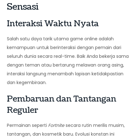
Sensasi
Interaksi Waktu Nyata
Salah satu daya tarik utama game online adalah
kemampuan untuk berinteraksi dengan pemain dari
seluruh dunia secara real-time. Baik Anda bekerja sama
dengan teman atau bertarung melawan orang asing,
interaksi langsung menambah lapisan ketidakpastian
dan kegembiraan.
Pembaruan dan Tantangan
Reguler
Permainan seperti
Fortnite
secara rutin merilis musim,
tantangan, dan kosmetik baru. Evolusi konstan ini