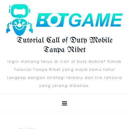
Skip
to
content
Tutorial Call of Duty Mobile
Tanpa Ribet
Ingin menang terus di Call of Duty Mobile? Simak
Tutorial Tanpa Ribet yang wajib kamu tahu!
Lengkap dengan strategi terbaru dan trik rahasia
yang jarang dibahas.