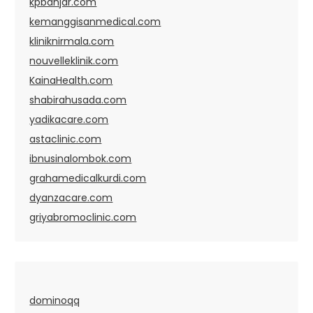
kpbanjar.com
kemanggisanmedical.com
kliniknirmala.com
nouvelleklinik.com
KainaHealth.com
shabirahusada.com
yadikacare.com
astaclinic.com
ibnusinalombok.com
grahamedicalkurdi.com
dyanzacare.com
griyabromoclinic.com
dominoqq