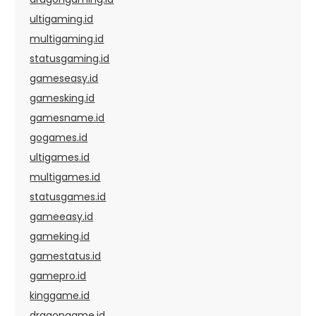
ultigaming.id
multigaming.id
statusgaming.id
gameseasy.id
gamesking.id
gamesname.id
gogames.id
ultigames.id
multigames.id
statusgames.id
gameeasy.id
gameking.id
gamestatus.id
gamepro.id
kinggame.id
dragongame.id