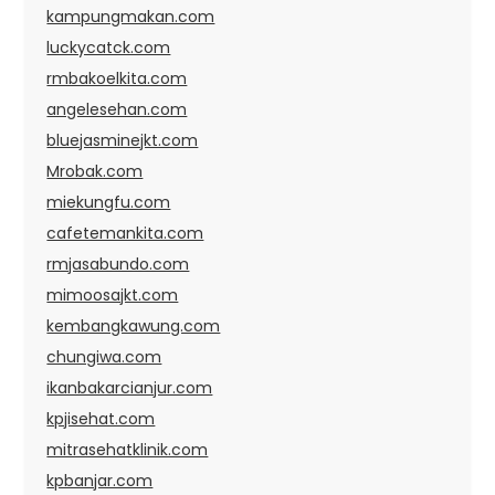
kampungmakan.com
luckycatck.com
rmbakoelkita.com
angelesehan.com
bluejasminejkt.com
Mrobak.com
miekungfu.com
cafetemankita.com
rmjasabundo.com
mimoosajkt.com
kembangkawung.com
chungiwa.com
ikanbakarcianjur.com
kpjisehat.com
mitrasehatklinik.com
kpbanjar.com