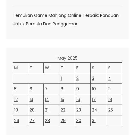
Temukan Game Mahjong Online Terbaik: Panduan
Untuk Pemula Dan Penggemar
May 2025
M
T
W
T
F
S
S
1
2
3
4
5
6
7
8
9
10
11
12
13
14
15
16
17
18
19
20
21
22
23
24
25
26
27
28
29
30
31