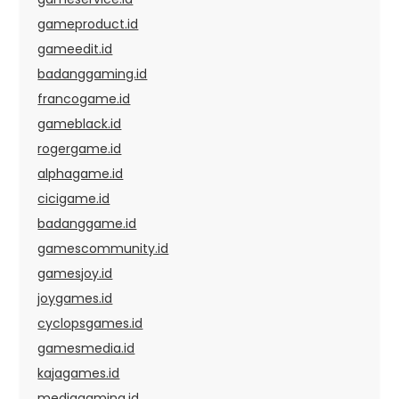
gameproduct.id
gameedit.id
badanggaming.id
francogame.id
gameblack.id
rogergame.id
alphagame.id
cicigame.id
badanggame.id
gamescommunity.id
gamesjoy.id
joygames.id
cyclopsgames.id
gamesmedia.id
kajagames.id
mediagaming.id