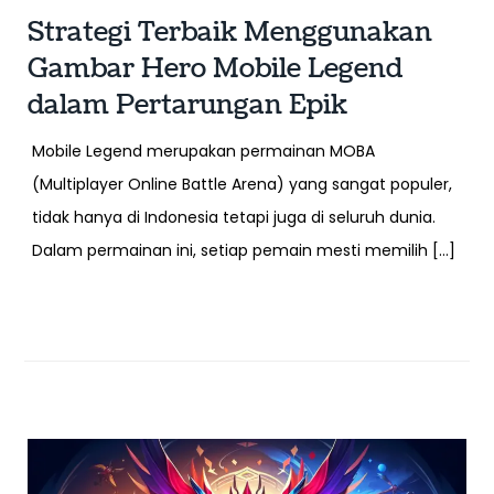
Strategi Terbaik Menggunakan
Gambar Hero Mobile Legend
dalam Pertarungan Epik
Mobile Legend merupakan permainan MOBA
(Multiplayer Online Battle Arena) yang sangat populer,
tidak hanya di Indonesia tetapi juga di seluruh dunia.
Dalam permainan ini, setiap pemain mesti memilih […]