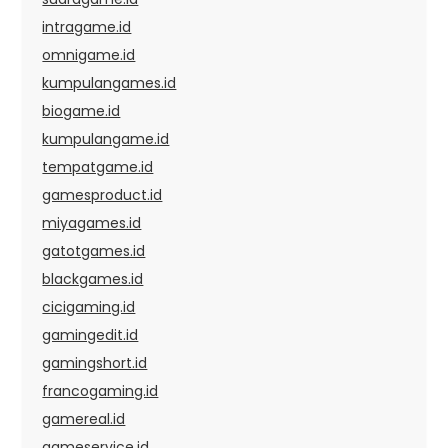
intragame.id
omnigame.id
kumpulangames.id
biogame.id
kumpulangame.id
tempatgame.id
gamesproduct.id
miyagames.id
gatotgames.id
blackgames.id
cicigaming.id
gamingedit.id
gamingshort.id
francogaming.id
gamereal.id
gameservice.id