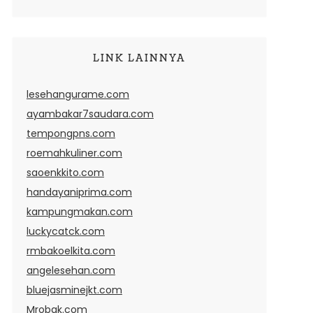
LINK LAINNYA
lesehangurame.com
ayambakar7saudara.com
tempongpns.com
roemahkuliner.com
saoenkkito.com
handayaniprima.com
kampungmakan.com
luckycatck.com
rmbakoelkita.com
angelesehan.com
bluejasminejkt.com
Mrobak.com