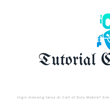
Skip
to
content
Tutorial 
Ingin menang terus di Call of Duty Mobile? Si