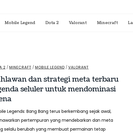
Mobile Legend
Dota 2
Valorant
Minecraft
La
A 2
/
MINECRAFT
/
MOBILE LEGEND
/
VALORANT
hlawan dan strategi meta terbaru
genda seluler untuk mendominasi
ena
ile Legends: Bang Bang terus berkembang sejak awal,
nawarkan pertempuran yang mendebarkan dan meta
g selalu berubah yang membuat permainan tetap