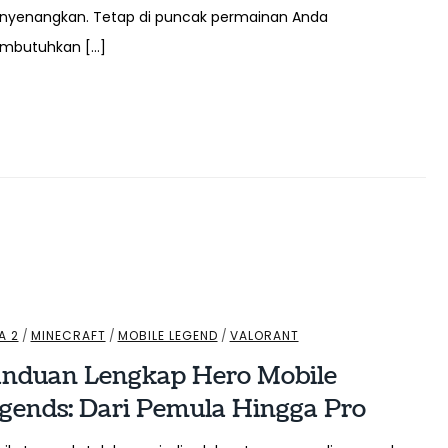
yenangkan. Tetap di puncak permainan Anda
mbutuhkan […]
A 2
/
MINECRAFT
/
MOBILE LEGEND
/
VALORANT
nduan Lengkap Hero Mobile
gends: Dari Pemula Hingga Pro