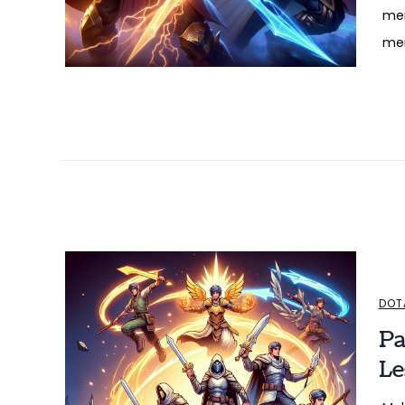
men
me
DOT
Pa
Le