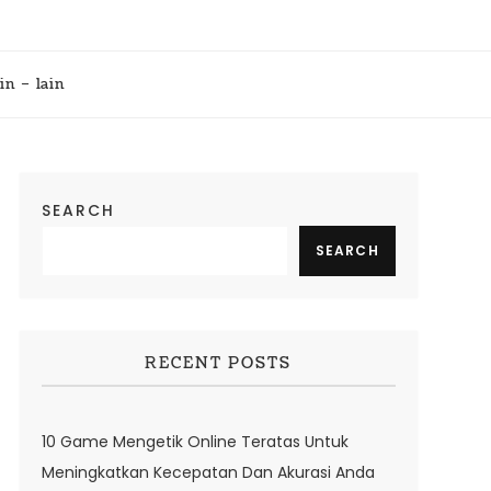
in – lain
SEARCH
SEARCH
RECENT POSTS
10 Game Mengetik Online Teratas Untuk
Meningkatkan Kecepatan Dan Akurasi Anda