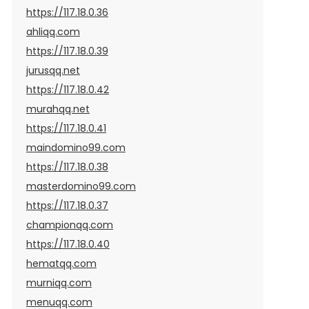
https://117.18.0.36
ahliqq.com
https://117.18.0.39
jurusqq.net
https://117.18.0.42
murahqq.net
https://117.18.0.41
maindomino99.com
https://117.18.0.38
masterdomino99.com
https://117.18.0.37
championqq.com
https://117.18.0.40
hematqq.com
murniqq.com
menuqq.com