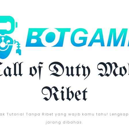
Call of Duty Mo
Ribet
mak Tutorial Tanpa Ribet yang wajib kamu tahu! Lengkap
jarang dibahas.