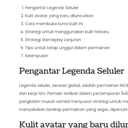
Pengantar Legenda Seluler
Kulit avatar yang baru diluncurkan
Cara membuka kunci kulit ini
Strategi untuk menggunakan kulit terbaru
Strategi Gameplay Lanjutan
Tips untuk tetap unggul dalam permainan
Kesimpulan
Pengantar Legenda Seluler
Legenda seluler, sensasi global, adalah permainan M
dan kerja tim. Pemain terlibat dalam pertempuran 5
pangkalan musuh sambil menyusun strategi untuk me
menyaksikan lanskap permainan yang segar, dipenuhi d
Kulit avatar yang baru dil