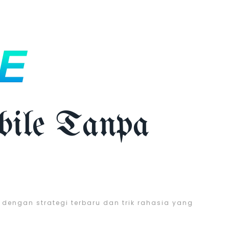
bile Tanpa
 dengan strategi terbaru dan trik rahasia yang