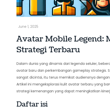
Avatar Mobile Legend: 
Strategi Terbaru
Dalam dunia yang dinamis dari legenda seluler, be
avatar baru dan perkembangan gameplay strategis. S
sangat dicintai, itu terus memikat audiensnya deng
Artikel ini mengeksplorasi kulit avatar terbaru yang 
strategi kemenangan yang dapat meningkatkan kinerj
Daftar isi