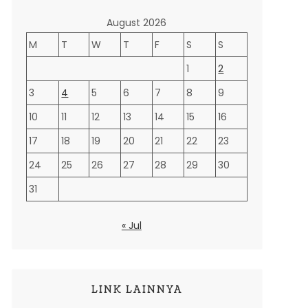
August 2026
M
T
W
T
F
S
S
1
2
3
4
5
6
7
8
9
10
11
12
13
14
15
16
17
18
19
20
21
22
23
24
25
26
27
28
29
30
31
« Jul
LINK LAINNYA