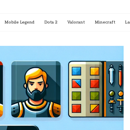
Mobile Legend
Dota 2
Valorant
Minecraft
La