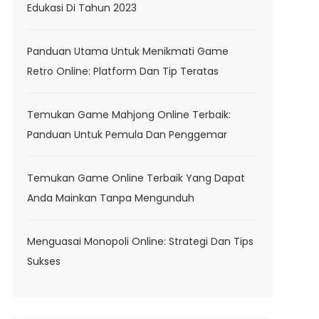
Edukasi Di Tahun 2023
Panduan Utama Untuk Menikmati Game
Retro Online: Platform Dan Tip Teratas
Temukan Game Mahjong Online Terbaik:
Panduan Untuk Pemula Dan Penggemar
Temukan Game Online Terbaik Yang Dapat
Anda Mainkan Tanpa Mengunduh
Menguasai Monopoli Online: Strategi Dan Tips
Sukses