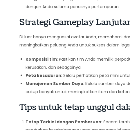
dengan Anda selama panasnya pertempuran.
Strategi Gameplay Lanjuta
Di luar hanya menguasai avatar Anda, memahami dan
meningkatkan peluang Anda untuk sukses dalam legen
Komposisi tim
: Pastikan tim Anda memiliki perpa
kerusakan, dan sebagainya.
Peta kesadaran
: Selalu perhatikan peta mini un
Manajemen Sumber Daya
: Kelola sumber daya 
cukup banyak untuk meningkatkan item dan ketera
Tips untuk tetap unggul d
Tetap Terkini dengan Pembaruan
: Secara ter
perubahan keseimbangan yang memengaruhi gam