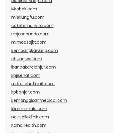
bluejasminejkt.com
Mrobak.com
miekungfu.com
cafetemankita.com
rmjasabundo.com
mimoosajkt.com
kembangkawung.com
chungiwa.com
ikanbakarcianjur.com
kpjisehat.com
mitrasehatklinik.com
kpbanjar.com
kemanggisanmedical.com
kliniknirmala.com
nouvelleklinik.com
KainaHealth.com