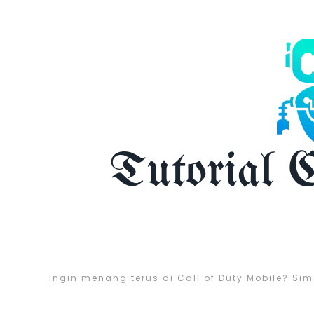
Skip
to
content
Tutorial 
Ingin menang terus di Call of Duty Mobile? Si