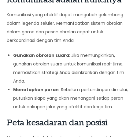
Komunikasi yang efektif dapat mengubah gelombang
dalam legenda seluler. Memanfaatkan sistem obrolan
dalam game dan pesan obrolan cepat untuk
berkoordinasi dengan tim Anda.
Gunakan obrolan suara
: Jika memungkinkan,
gunakan obrolan suara untuk komunikasi real-time,
memastikan strategi Anda disinkronkan dengan tim
Anda.
Menetapkan peran
: Sebelum pertandingan dimulai,
putuskan siapa yang akan menangani setiap peran
untuk cakupan jalur yang efektif dan kerja tim.
Peta kesadaran dan posisi