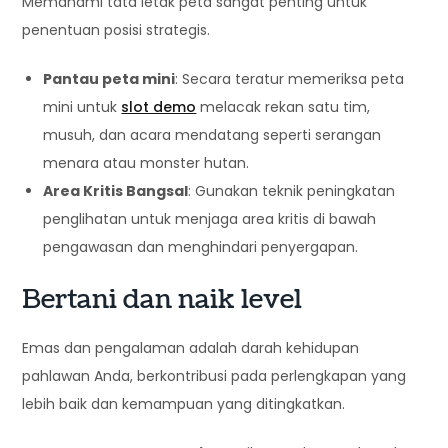
Memahami tata letak peta sangat penting untuk
penentuan posisi strategis.
Pantau peta mini
: Secara teratur memeriksa peta
mini untuk
slot demo
melacak rekan satu tim,
musuh, dan acara mendatang seperti serangan
menara atau monster hutan.
Area Kritis Bangsal
: Gunakan teknik peningkatan
penglihatan untuk menjaga area kritis di bawah
pengawasan dan menghindari penyergapan.
Bertani dan naik level
Emas dan pengalaman adalah darah kehidupan
pahlawan Anda, berkontribusi pada perlengkapan yang
lebih baik dan kemampuan yang ditingkatkan.