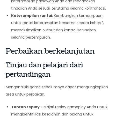
keterampilan pahlawan Anda dan rencanakan
tindakan Anda sesuai, terutama selama konfrontasi.
Keterampilan rantai
: Kembangkan kemampuan
untuk rantai keterampilan bersama secara kohesif,
memaksimalkan output dan kontrol kerusakan
selama pertempuran.
Perbaikan berkelanjutan
Tinjau dan pelajari dari
pertandingan
Menganalisis game sebelumnya dapat mengungkapkan
area untuk perbaikan.
Tonton replay
: Pelajari replay gameplay Anda untuk
mengidentifikasi kesalahan dan bidang untuk