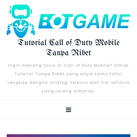
Skip
to
content
Tutorial Call of Duty Mobile
Tanpa Ribet
Ingin menang terus di Call of Duty Mobile? Simak
Tutorial Tanpa Ribet yang wajib kamu tahu!
Lengkap dengan strategi terbaru dan trik rahasia
yang jarang dibahas.