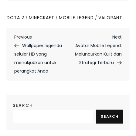
DOTA 2
/
MINECRAFT
/
MOBILE LEGEND
/
VALORANT
P
Previous
Next
Previous
Next
Post
Post
Wallpaper legenda
Avatar Mobile Legend:
o
seluler HD yang
Meluncurkan Kulit dan
s
menakjubkan untuk
Strategi Terbaru
t
perangkat Anda
n
a
SEARCH
v
SEARCH
i
g