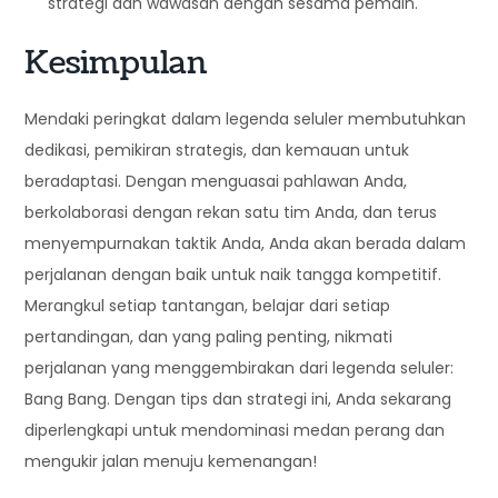
strategi dan wawasan dengan sesama pemain.
Kesimpulan
Mendaki peringkat dalam legenda seluler membutuhkan
dedikasi, pemikiran strategis, dan kemauan untuk
beradaptasi. Dengan menguasai pahlawan Anda,
berkolaborasi dengan rekan satu tim Anda, dan terus
menyempurnakan taktik Anda, Anda akan berada dalam
perjalanan dengan baik untuk naik tangga kompetitif.
Merangkul setiap tantangan, belajar dari setiap
pertandingan, dan yang paling penting, nikmati
perjalanan yang menggembirakan dari legenda seluler:
Bang Bang. Dengan tips dan strategi ini, Anda sekarang
diperlengkapi untuk mendominasi medan perang dan
mengukir jalan menuju kemenangan!