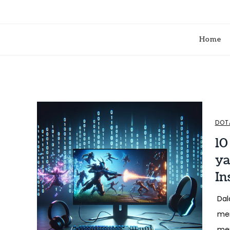
Home
DOT
10
ya
In
Dal
mem
men