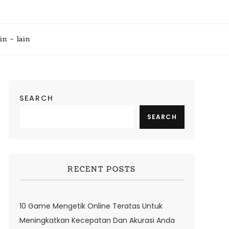
in – lain
SEARCH
SEARCH
RECENT POSTS
10 Game Mengetik Online Teratas Untuk
Meningkatkan Kecepatan Dan Akurasi Anda