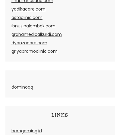
shabirahusada.com
yadikacare.com
astaclinic.com
ibnusinalombok.com
grahamedicalkurdi.com
dyanzacare.com
griyabromoclinic.com
dominoqq
LINKS
herogaming.id