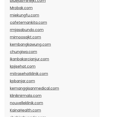
bluejasminejkt.com
Mrobak.com
miekungfu.com
cafetemankita.com
rmjasabundo.com
mimoosajkt.com
kembangkawung.com
chungiwa.com
ikanbakarcianjur.com
kpjisehat.com
mitrasehatklinik.com
kpbanjar.com
kemanggisanmedical.com
kliniknirmala.com
nouvelleklinik.com
KainaHealth.com