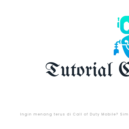
Skip
to
content
Tutorial 
Ingin menang terus di Call of Duty Mobile? Si